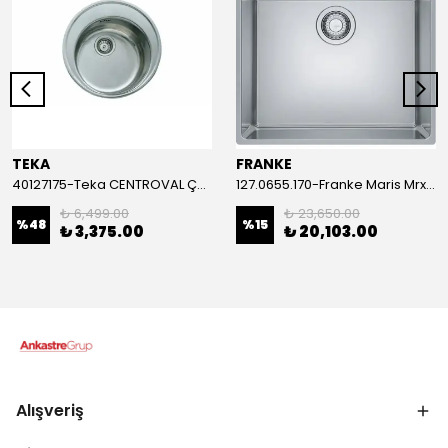
TEKA
FRANKE
40127175-Teka CENTROVAL Çelik Eviye
127.0655.170-Franke Maris Mrx 210-50 Tek Gözlu Çelik Eviye
₺ 6,499.00
₺ 23,650.00
%
48
%
15
₺ 3,375.00
₺ 20,103.00
Alışveriş