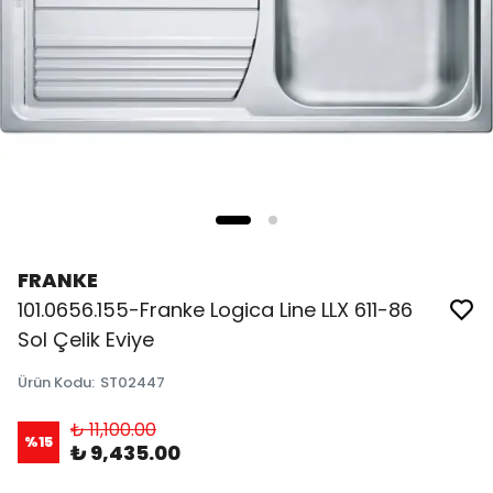
FRANKE
101.0656.155-Franke Logica Line LLX 611-86
Sol Çelik Eviye
Ürün Kodu
:
ST02447
₺ 11,100.00
%
15
₺ 9,435.00