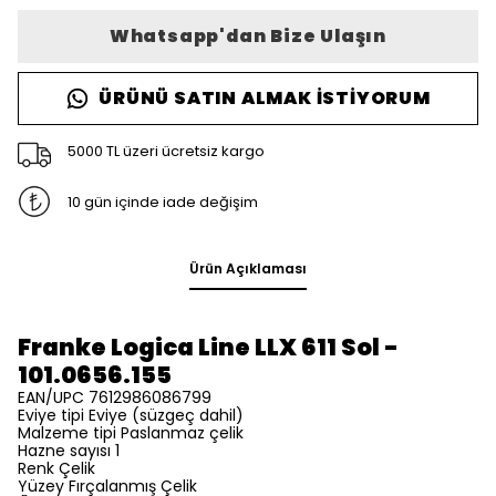
Whatsapp'dan Bize Ulaşın
ÜRÜNÜ SATIN ALMAK İSTIYORUM
5000 TL üzeri ücretsiz kargo
10 gün içinde iade değişim
Ürün Açıklaması
Franke Logica Line LLX 611 Sol -
101.0656.155
EAN/UPC 7612986086799
Eviye tipi Eviye (süzgeç dahil)
Malzeme tipi Paslanmaz çelik
Hazne sayısı 1
Renk Çelik
Yüzey Fırçalanmış Çelik