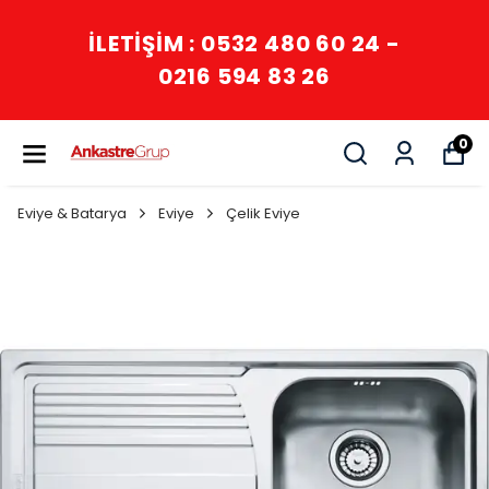
İLETİŞİM : 0532 480 60 24 -
0216 594 83 26
0
Eviye & Batarya
Eviye
Çelik Eviye