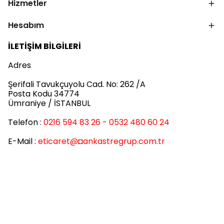
Hizmetler
Hesabım
İLETİŞİM BİLGİLERİ
Adres
Şerifali Tavukçuyolu Cad. No: 262 /A
Posta Kodu 34774
Ümraniye / İSTANBUL
Telefon :
0216 594 83 26 - 0532 480 60 24
E-Mail :
eticaret
@◘ankastregrup.com.tr