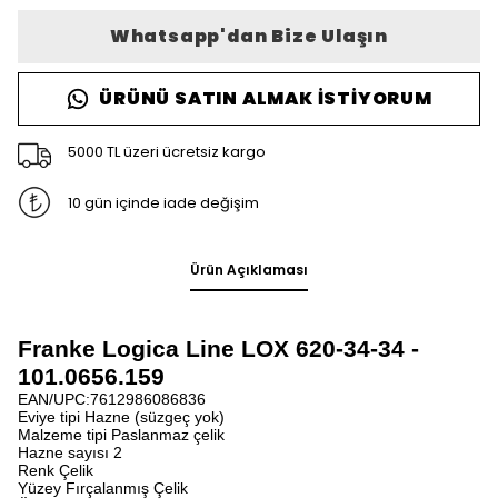
Whatsapp'dan Bize Ulaşın
ÜRÜNÜ SATIN ALMAK İSTIYORUM
5000 TL üzeri ücretsiz kargo
10 gün içinde iade değişim
Ürün Açıklaması
Franke Logica Line LOX 620-34-34 -
101.0656.159
EAN/UPC:7612986086836
Eviye tipi Hazne (süzgeç yok)
Malzeme tipi Paslanmaz çelik
Hazne sayısı 2
Renk Çelik
Yüzey Fırçalanmış Çelik