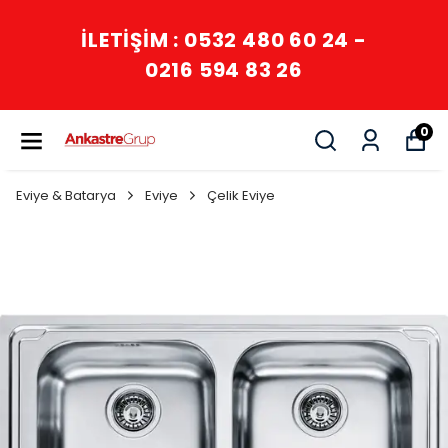
İLETİŞİM : 0532 480 60 24 -
0216 594 83 26
0
Eviye & Batarya
Eviye
Çelik Eviye