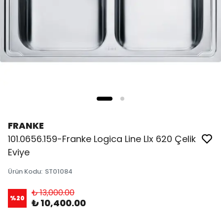
FRANKE
101.0656.159-Franke Logica Line Llx 620 Çelik
Eviye
Ürün Kodu
:
ST01084
₺ 13,000.00
%
20
₺ 10,400.00