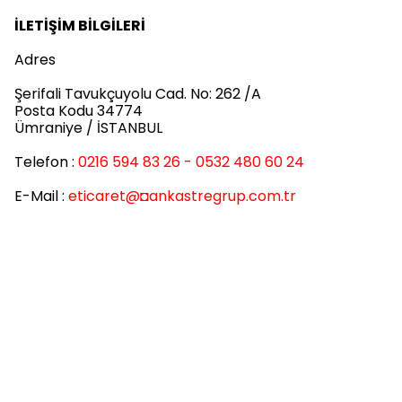
İLETİŞİM BİLGİLERİ
Adres
Şerifali Tavukçuyolu Cad. No: 262 /A
Posta Kodu 34774
Ümraniye / İSTANBUL
Telefon :
0216 594 83 26 - 0532 480 60 24
E-Mail :
eticaret
@◘ankastregrup.com.tr