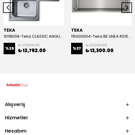
TEKA
TEKA
10118008-Teka CLASSIC ANGULAR 2B Çelik Eviye
115000004-Teka BE LINEA RS15 71.40 Çelik Eviye
₺ 17,909.00
₺ 21,269.00
%
29
%
37
₺ 12,792.00
₺ 13,300.00
Alışveriş
Hizmetler
Hesabım