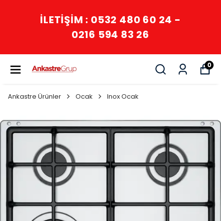
İLETİŞİM : 0532 480 60 24 -
0216 594 83 26
0
Ankastre Ürünler
Ocak
Inox Ocak