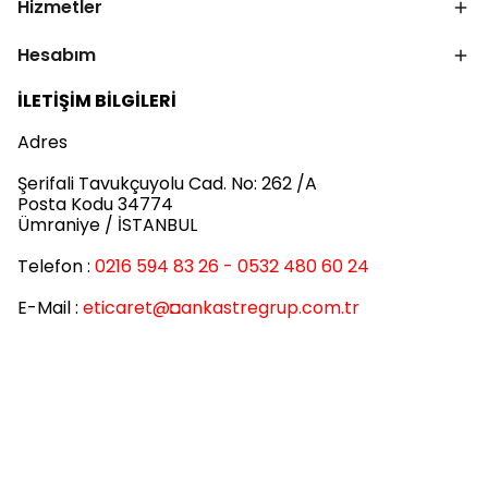
Hizmetler
Hesabım
İLETİŞİM BİLGİLERİ
Adres
Şerifali Tavukçuyolu Cad. No: 262 /A
Posta Kodu 34774
Ümraniye / İSTANBUL
Telefon :
0216 594 83 26 - 0532 480 60 24
E-Mail :
eticaret
@◘ankastregrup.com.tr