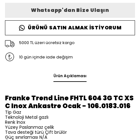
Whatsapp'dan Bize Ulaşın
ÜRÜNÜ SATIN ALMAK İSTIYORUM
5000 TL üzeri ücretsiz kargo
10 gün içinde iade değişim
Ürün Açıklaması
Franke Trend Line FHTL 604 3G TC XS
C Inox Ankastre Ocak - 106.0183.016
Tip Gaz
Teknoloji Metal gazlı
Renk İnox
Yüzey Paslanmaz çelik
Tava desteği türü Çift brülör
Güç sınırlaması N/A