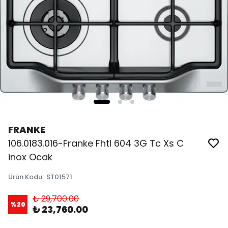
FRANKE
106.0183.016-Franke Fhtl 604 3G Tc Xs C
inox Ocak
Ürün Kodu
:
ST01571
₺ 29,700.00
%
20
₺ 23,760.00