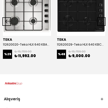
TEKA
TEKA
112620020-Teka HLX 640 KBA0E IX (E5) Inox Ocak
112620029-Teka HLX 640 KBC0E BK (E5) Siyah Ocak
₺ 16,789.00
₺ 16,789.00
%
29
%
46
₺ 11,992.00
₺ 9,000.00
Alışveriş