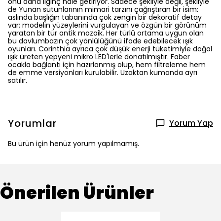
onu daha ilginç hale getiriyor. Sadece şekliyle değil, şekliyle
de Yunan sütunlarının mimari tarzını çağrıştıran bir isim:
aslında başlığın tabanında çok zengin bir dekoratif detay
var; modelin yüzeylerini vurgulayan ve özgün bir görünüm
yaratan bir tür antik mozaik. Her türlü ortama uygun olan
bu davlumbazın çok yönlülüğünü ifade edebilecek ışık
oyunları. Corinthia ayrıca çok düşük enerji tüketimiyle doğal
ışık üreten yepyeni mikro LED'lerle donatılmıştır. Faber
ocakla bağlantı için hazırlanmış olup, hem filtreleme hem
de emme versiyonları kurulabilir. Uzaktan kumanda ayrı
satılır.
Yorumlar
Yorum Yap
Bu ürün için henüz yorum yapılmamış.
Önerilen Ürünler