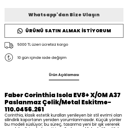
Whatsapp'dan Bize Ulaşın
ÜRÜNÜ SATIN ALMAK İSTIYORUM
5000 TL üzeri ücretsiz kargo
10 gün içinde iade değişim
Ürün Açıklaması
Faber Corinthia Isola EV8+ X/OM A37
Paslanmaz Çelik/Metal Eskitme-
110.0456.261
Corinthia, klasik estetik kuralları yenileyen bir stil evrimi olan
silindirik kaportanın yeniden yorumlanmasıdır. Küçük yönler
bu modeli süslüyor; bu süreç, tasarıma yeni bir ışık vererek