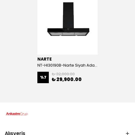
NARTE
NT-HI30190B-Narte Siyah Ada Tipi Davlumbaz
₺ 32,000.00
%
7
₺ 29,900.00
Alışveriş