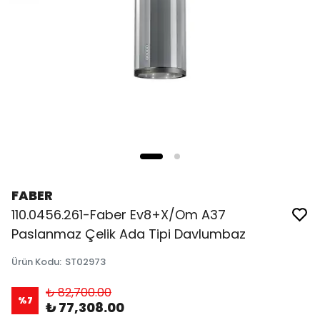
FABER
110.0456.261-Faber Ev8+X/Om A37
Paslanmaz Çelik Ada Tipi Davlumbaz
Ürün Kodu
:
ST02973
₺ 82,700.00
%
7
₺ 77,308.00