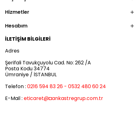
Hizmetler
Hesabım
İLETİŞİM BİLGİLERİ
Adres
Şerifali Tavukçuyolu Cad. No: 262 /A
Posta Kodu 34774
Ümraniye / İSTANBUL
Telefon :
0216 594 83 26 - 0532 480 60 24
E-Mail :
eticaret
@◘ankastregrup.com.tr