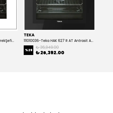
TEKA
TEKA
111020055-Teka HAK 625 WH BörekŞefim Beyaz Fırın
111010036-Teka HAK 627 R AT Antrasit Ankastre Fırın
111020
₺ 36,949.00
%
29
%
29
₺ 26,392.00