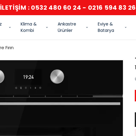
İLETİŞİM : 0532 480 60 24 - 0216 594 83 2
z
Klima &
Ankastre
Eviye &
Kombi
Ürünler
Batarya
e Fırın