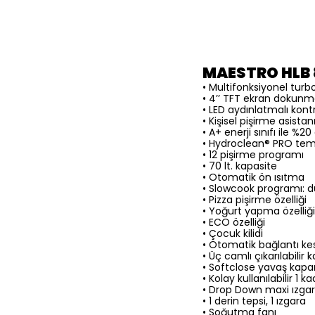
MAESTRO HLB 8
• Multifonksiyonel turbo
• 4’’ TFT ekran dokunma
• LED aydınlatmalı kont
• Kişisel pişirme asistan
• A+ enerji sınıfı ile %
• Hydroclean® PRO tem
• 12 pişirme programı
• 70 lt. kapasite
• Otomatik ön ısıtma
• Slowcook programı: dü
• Pizza pişirme özelliği
• Yoğurt yapma özelliği
• ECO özelliği
• Çocuk kilidi
• Otomatik bağlantı ke
• Üç camlı çıkarılabilir 
• Softclose yavaş kap
• Kolay kullanılabilir 1 
• Drop Down maxi ızga
• 1 derin tepsi, 1 ızgara
• Soğutma fanı