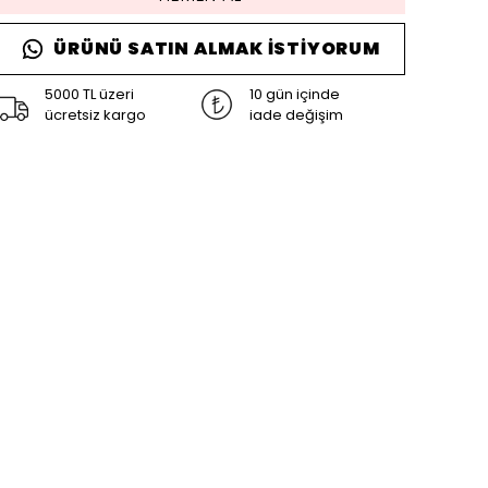
ÜRÜNÜ SATIN ALMAK İSTIYORUM
5000 TL üzeri
10 gün içinde
ücretsiz kargo
iade değişim