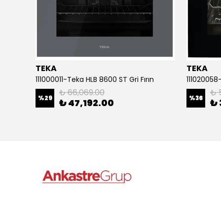
TEKA
TEKA
n
111000011-Teka HLB 8600 ST Gri Fırın
111020058-
₺ 66,069.00
₺ 
%
29
%
36
₺ 47,192.00
₺ 