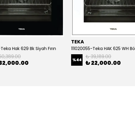
TEKA
Teka Hak 629 Bk Siyah Fırın
50,389.00
₺ 39,189.00
%
44
32,000.00
₺ 22,000.00