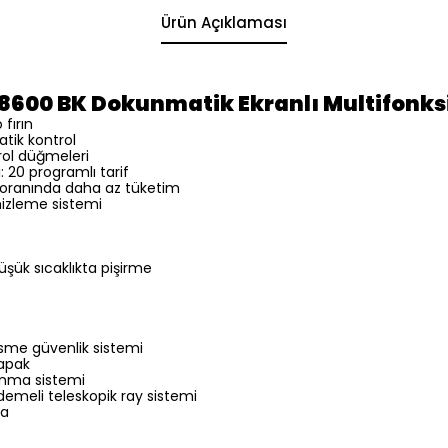
Ürün Açıklaması
600 BK Dokunmatik Ekranlı Multifonksi
 fırın
tik kontrol
rol düğmeleri
ı: 20 programlı tarif
20 oranında daha az tüketim
izleme sistemi
şük sıcaklıkta pişirme
sme güvenlik sistemi
kapak
anma sistemi
kademeli teleskopik ray sistemi
ra