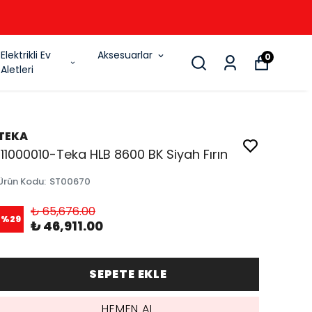
6
Elektrikli Ev
Aksesuarlar
0
Aletleri
TEKA
111000010-Teka HLB 8600 BK Siyah Fırın
Ürün Kodu
:
ST00670
₺ 65,676.00
%
29
₺ 46,911.00
SEPETE EKLE
HEMEN AL