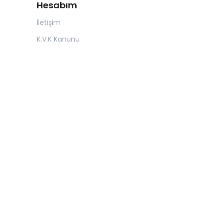
Hesabım
İletişim
K.V.K Kanunu