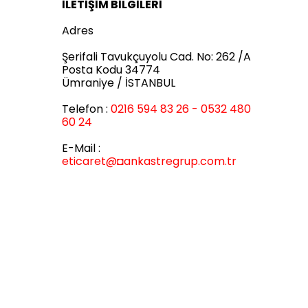
İLETİŞİM BİLGİLERİ
Adres
Şerifali Tavukçuyolu Cad. No: 262 /A
Posta Kodu 34774
Ümraniye / İSTANBUL
Telefon :
0216 594 83 26 - 0532 480
60 24
E-Mail :
eticaret
@◘ankastregrup.com.tr