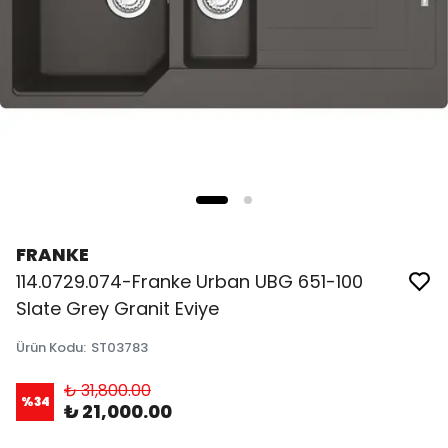
FRANKE
114.0729.074-Franke Urban UBG 651-100
Slate Grey Granit Eviye
Ürün Kodu
:
ST03783
₺ 31,800.00
%
34
₺ 21,000.00