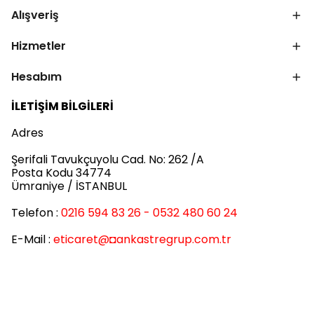
Alışveriş
Hizmetler
Hesabım
İLETİŞİM BİLGİLERİ
Adres
Şerifali Tavukçuyolu Cad. No: 262 /A
Posta Kodu 34774
Ümraniye / İSTANBUL
Telefon :
0216 594 83 26 - 0532 480 60 24
E-Mail :
eticaret
@◘ankastregrup.com.tr