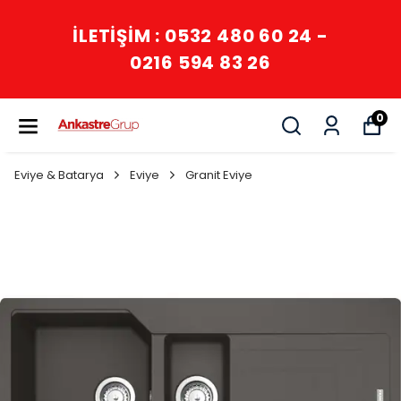
İLETİŞİM : 0532 480 60 24 -
0216 594 83 26
0
Eviye & Batarya
Eviye
Granit Eviye