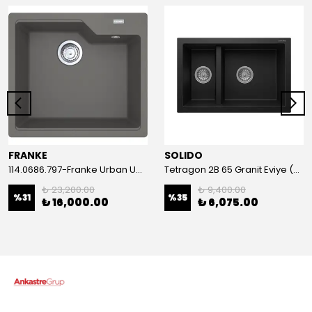
FRANKE
SOLIDO
114.0686.797-Franke Urban Ubg 610-56 Stone Grey Granit Eviye
Tetragon 2B 65 Granit Eviye (Metallic Black)
₺ 23,200.00
₺ 9,400.00
%
31
%
35
₺ 16,000.00
₺ 6,075.00