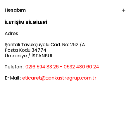
Hesabım
İLETİŞİM BİLGİLERİ
Adres
Şerifali Tavukçuyolu Cad. No: 262 /A
Posta Kodu 34774
Ümraniye / İSTANBUL
Telefon :
0216 594 83 26 - 0532 480 60 24
E-Mail :
eticaret
@◘ankastregrup.com.tr