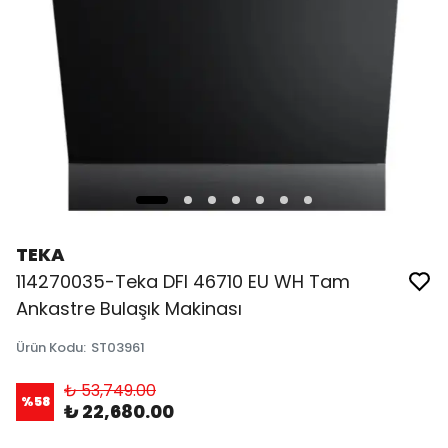
TEKA
114270035-Teka DFI 46710 EU WH Tam
Ankastre Bulaşık Makinası
Ürün Kodu
:
ST03961
₺ 53,749.00
%
58
₺ 22,680.00