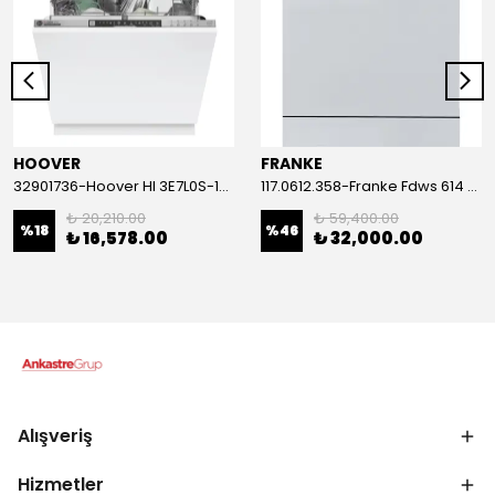
HOOVER
FRANKE
32901736-Hoover HI 3E7L0S-17 Tam Ankastre Bulaşık Makinası
117.0612.358-Franke Fdws 614 D8P Dos E Yari Ankastre Bulaşık Makinası
₺ 20,210.00
₺ 59,400.00
%
18
%
46
₺ 16,578.00
₺ 32,000.00
Alışveriş
Hizmetler