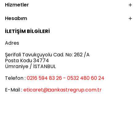
Hizmetler
Hesabım
İLETİŞİM BİLGİLERİ
Adres
Şerifali Tavukçuyolu Cad. No: 262 /A
Posta Kodu 34774
Ümraniye / İSTANBUL
Telefon :
0216 594 83 26 - 0532 480 60 24
E-Mail :
eticaret
@◘ankastregrup.com.tr