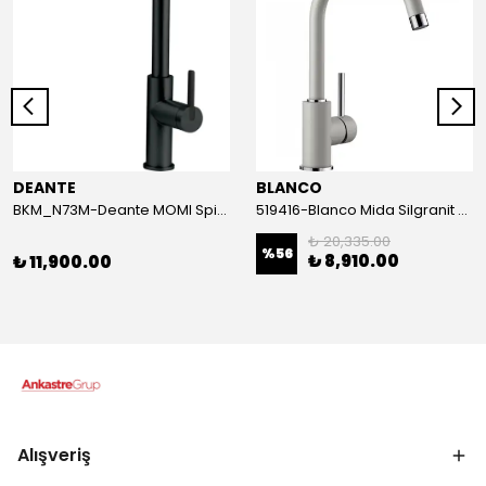
DEANTE
BLANCO
BKM_N73M-Deante MOMI Spiralli Siyah Batarya
519416-Blanco Mida Silgranit Alu Metallic Armatür
₺ 20,335.00
%
56
₺ 8,910.00
₺ 11,900.00
Alışveriş