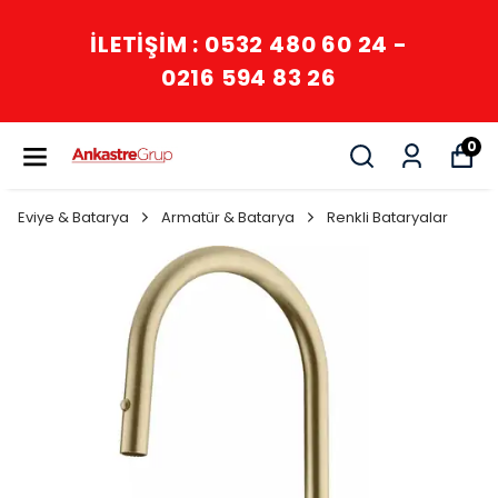
İLETİŞİM : 0532 480 60 24 -
0216 594 83 26
0
Eviye & Batarya
Armatür & Batarya
Renkli Bataryalar