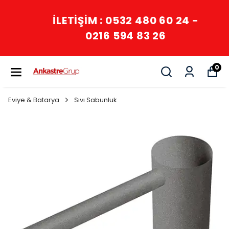
İLETİŞİM : 0532 480 60 24 -
0216 594 83 26
0
Eviye & Batarya
Sıvı Sabunluk