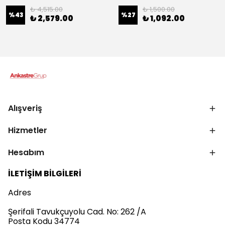
₺ 4,515.00
₺ 1,500.00
%
43
%
27
₺ 2,579.00
₺ 1,092.00
Alışveriş
Hizmetler
Hesabım
İLETİŞİM BİLGİLERİ
Adres
Şerifali Tavukçuyolu Cad. No: 262 /A
Posta Kodu 34774