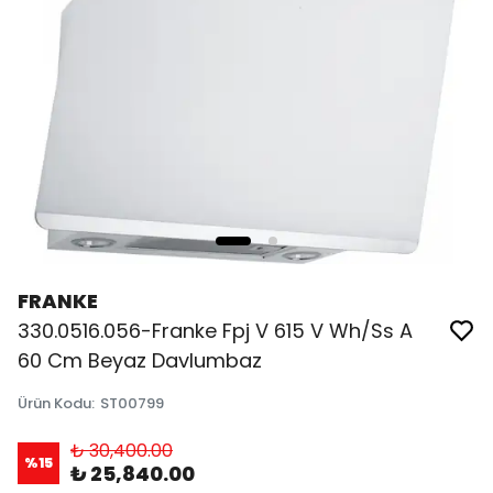
FRANKE
330.0516.056-Franke Fpj V 615 V Wh/Ss A
60 Cm Beyaz Davlumbaz
Ürün Kodu
:
ST00799
₺ 30,400.00
%
15
₺ 25,840.00