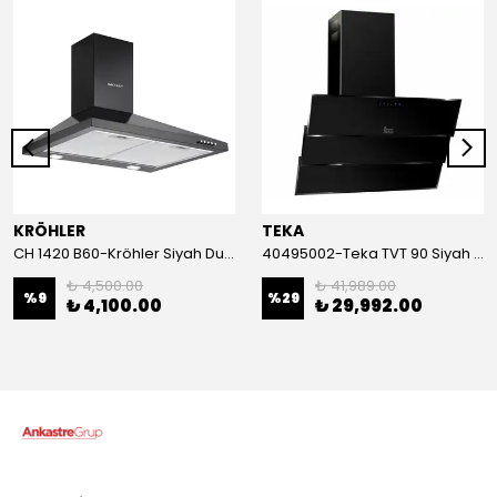
KRÖHLER
TEKA
CH 1420 B60-Kröhler Siyah Duvar Tipi Davlumbaz
40495002-Teka TVT 90 Siyah Davlumbaz
₺ 4,500.00
₺ 41,989.00
%
9
%
29
₺ 4,100.00
₺ 29,992.00