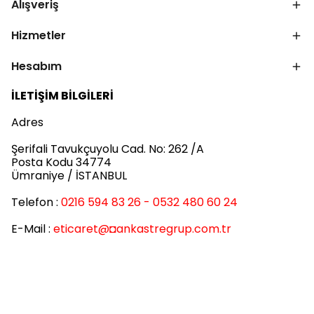
Alışveriş
Hizmetler
Hesabım
İLETİŞİM BİLGİLERİ
Adres
Şerifali Tavukçuyolu Cad. No: 262 /A
Posta Kodu 34774
Ümraniye / İSTANBUL
Telefon :
0216 594 83 26 - 0532 480 60 24
E-Mail :
eticaret
@◘ankastregrup.com.tr