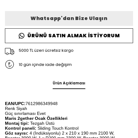
Whatsapp'dan Bize Ulaşın
ÜRÜNÜ SATIN ALMAK İSTIYORUM
5000 TL üzeri ücretsiz kargo
10 gün içinde iade değişim
Ürün Açıklaması
EAN/UPC:
7612986349948
Renk Siyah
Güç sınırlaması Evet
Maris 2gether Ocak Özellikleri
Montaj tipi:
Tezgah Üstü
Kontrol paneli:
Sliding Touch Kontrol
Göz sayısı:
4 (İndüksiyonlu) 2 x 210 x 190 mm 2100 W,