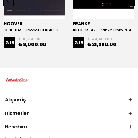
HOOVER
FRANKE
33803149-Hoover HH64CCB Siyah Vitroseramik Cam Ocak
108.0669.471-Franke Frsm 704 C Tod Bk Elektrikli Ocak
₺ 10,760.00
₺ 44,400.00
%
26
%
29
₺ 8,000.00
₺ 31,450.00
Alışveriş
Hizmetler
Hesabım