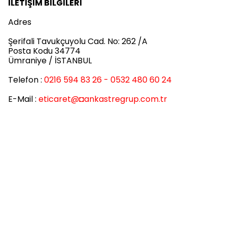
İLETİŞİM BİLGİLERİ
Adres
Şerifali Tavukçuyolu Cad. No: 262 /A
Posta Kodu 34774
Ümraniye / İSTANBUL
Telefon :
0216 594 83 26 - 0532 480 60 24
E-Mail :
eticaret
@◘ankastregrup.com.tr