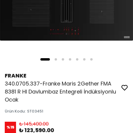
FRANKE
340.0705.337-Franke Maris 2Gether FMA
8381 R HI Davlumbaz Entegreli İndüksiyonlu
Ocak
Ürün Kodu
:
ST03451
₺ 145,400.00
%
15
₺ 123,590.00