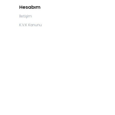
Hesabım
İletişim
K.V.K Kanunu