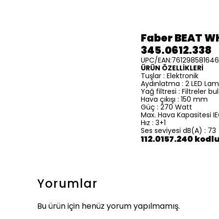
Faber BEAT W
345.0612.338
UPC/EAN:761298581646
ÜRÜN ÖZELLİKLERİ
Tuşlar : Elektronik
Aydınlatma : 2 LED La
Yağ filtresi : Filtreler 
Hava çıkışı : 150 mm
Güç : 270 Watt
Max. Hava Kapasitesi I
Hız : 3+1
Ses seviyesi dB(A) : 73
112.0157.240 kodlu
Yorumlar
Bu ürün için henüz yorum yapılmamış.