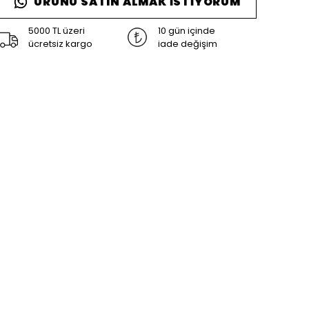
ÜRÜNÜ SATIN ALMAK İSTIYORUM
5000 TL üzeri
10 gün içinde
ücretsiz kargo
iade değişim