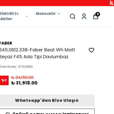
6
Elektrikli Ev
Aksesuarlar
0
Aletleri
FABER
345.0612.338-Faber Beat Wh Matt
Beyaz F45 Ada Tipi Davlumbaz
Ürün Kodu
:
ST02960
₺ 34,150.00
%
7
₺ 31,918.00
Whatsapp'dan Bize Ulaşın