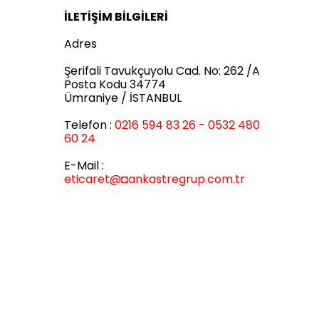
İLETİŞİM BİLGİLERİ
Adres
Şerifali Tavukçuyolu Cad. No: 262 /A
Posta Kodu 34774
Ümraniye / İSTANBUL
Telefon :
0216 594 83 26 - 0532 480
60 24
E-Mail :
eticaret
@◘ankastregrup.com.tr