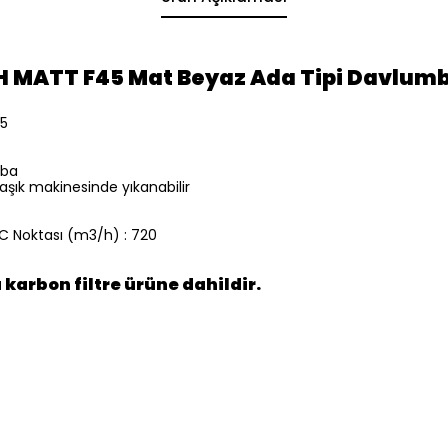
H MATT F45 Mat Beyaz Ada Tipi Davlumb
5
mba
bulaşık makinesinde yıkanabilir
EC Noktası (m3/h) : 720
 karbon filtre ürüne dahildir.