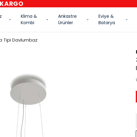
İLETİŞİM : 0532 480 60 24 - 0216 594 83 2
z
Klima &
Ankastre
Eviye &
Kombi
Ürünler
Batarya
a Tipi Davlumbaz