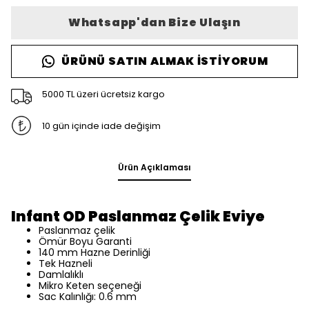
Whatsapp'dan Bize Ulaşın
ÜRÜNÜ SATIN ALMAK İSTIYORUM
5000 TL üzeri ücretsiz kargo
10 gün içinde iade değişim
Ürün Açıklaması
Infant OD Paslanmaz Çelik Eviye
Paslanmaz çelik
Ömür Boyu Garanti
140 mm Hazne Derinliği
Tek Hazneli
Damlalıklı
Mikro Keten seçeneği
Sac Kalınlığı: 0.6 mm