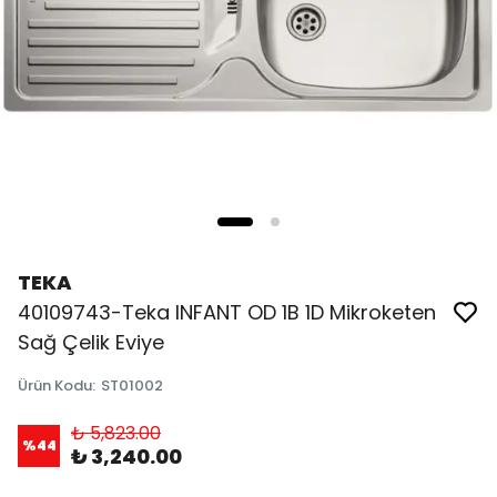
TEKA
40109743-Teka INFANT OD 1B 1D Mikroketen
Sağ Çelik Eviye
Ürün Kodu
:
ST01002
₺ 5,823.00
%
44
₺ 3,240.00