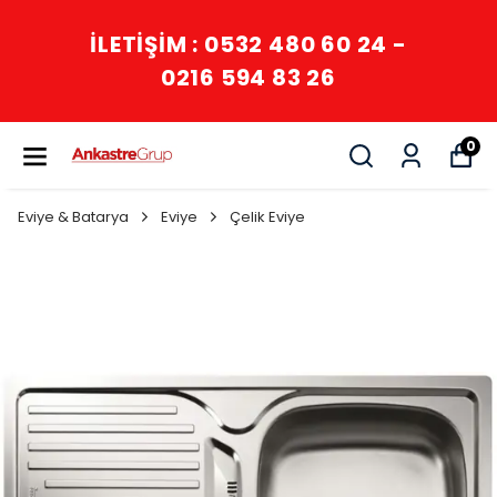
İLETİŞİM : 0532 480 60 24 -
0216 594 83 26
0
Eviye & Batarya
Eviye
Çelik Eviye