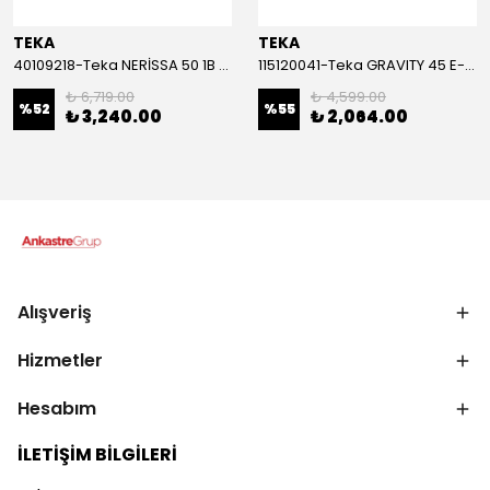
TEKA
TEKA
40109218-Teka NERİSSA 50 1B 1D Sağ Çelik Eviye
115120041-Teka GRAVITY 45 E-XN 1B 1D Sol Çelik Eviye
₺ 6,719.00
₺ 4,599.00
%
52
%
55
₺ 3,240.00
₺ 2,064.00
Alışveriş
Hizmetler
Hesabım
İLETİŞİM BİLGİLERİ