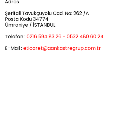
Adres
Şerifali Tavukçuyolu Cad. No: 262 /A
Posta Kodu 34774
Ümraniye / İSTANBUL
Telefon :
0216 594 83 26 - 0532 480 60 24
E-Mail :
eticaret
@◘ankastregrup.com.tr