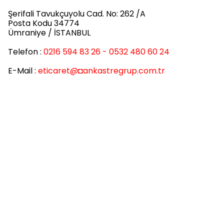
Şerifali Tavukçuyolu Cad. No: 262 /A
Posta Kodu 34774
Ümraniye / İSTANBUL
Telefon :
0216 594 83 26 - 0532 480 60 24
E-Mail :
eticaret
@◘ankastregrup.com.tr