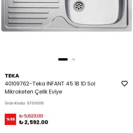
TEKA
40109762-Teka INFANT 45 1B 1D Sol
Mikroketen Çelik Eviye
Ürün Kodu
:
ST01005
₺ 5,823.00
%
55
₺ 2,592.00