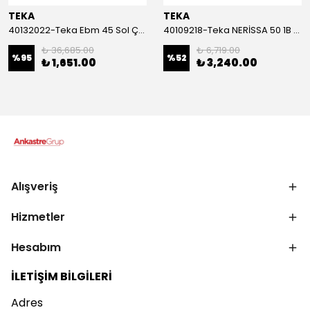
TEKA
TEKA
40132022-Teka Ebm 45 Sol Çelik Eviye
40109218-Teka NERİSSA 50 1B 1D Sağ Çelik Eviye
₺ 36,685.00
₺ 6,719.00
%
95
%
52
₺ 1,651.00
₺ 3,240.00
Alışveriş
Hizmetler
Hesabım
İLETİŞİM BİLGİLERİ
Adres