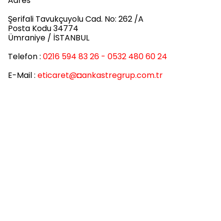
Adres
Şerifali Tavukçuyolu Cad. No: 262 /A
Posta Kodu 34774
Ümraniye / İSTANBUL
Telefon :
0216 594 83 26 - 0532 480 60 24
E-Mail :
eticaret
@◘ankastregrup.com.tr