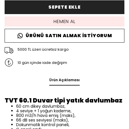
SEPETE EKLE
HEMEN AL
ÜRÜNÜ SATIN ALMAK İSTIYORUM
5000 TL üzeri ücretsiz kargo
10 gün içinde iade değişim
Ürün Açıklaması
TVT 60.1 Duvar tipi yatık davlumbaz
60 cm dikey davlumbaz,
4 seviye + 1 yoğun kademe,
800 m3/h hava emiş (maks),
66 dB ses seviyesi (maks),
Dokunmatik kontrol paneli,