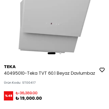
TEKA
40495010-Teka TVT 60.1 Beyaz Davlumbaz
Ürün Kodu
:
ST00417
₺ 36,389.00
%
48
₺ 19,000.00