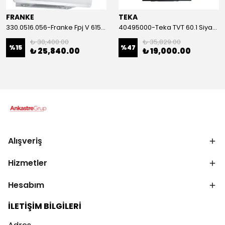
FRANKE
TEKA
330.0516.056-Franke Fpj V 615 V Wh/Ss A 60 Cm Beyaz Davlumbaz
40495000-Teka TVT 60.1 Siyah Davlumbaz
₺ 30,400.00
₺ 35,829.00
%
15
%
47
₺ 25,840.00
₺ 19,000.00
Alışveriş
Hizmetler
Hesabım
İLETİŞİM BİLGİLERİ