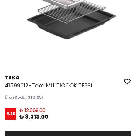
TEKA
41599012-Teka MULTICOOK TEPSİ
Ürün Kodu
:
ST01651
₺ 12,869.00
%
35
₺ 8,313.00