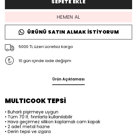
SEPETE EKLE
HEMEN AL
ÜRÜNÜ SATIN ALMAK İSTIYORUM
5000 TL üzeri ücretsiz kargo
10 gün içinde iade değişim
Ürün Açıklaması
MULTICOOK TEPSİ
• Buharlı pişirmeye uygun
• Tüm 70 lt. fırınlarla kullanılabilir
• Hava geçirmez silikon kaplamalı cam kapak
• 2 adet metal hazne
• Derin tepsi ve ızgara