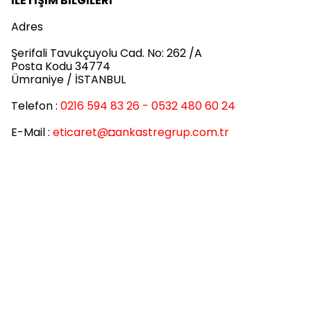
İLETİŞİM BİLGİLERİ
Adres
Şerifali Tavukçuyolu Cad. No: 262 /A
Posta Kodu 34774
Ümraniye / İSTANBUL
Telefon :
0216 594 83 26 - 0532 480 60 24
E-Mail :
eticaret
@◘ankastregrup.com.tr