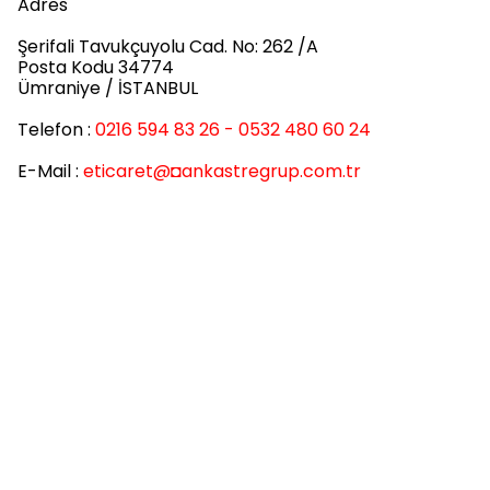
Adres
Şerifali Tavukçuyolu Cad. No: 262 /A
Posta Kodu 34774
Ümraniye / İSTANBUL
Telefon :
0216 594 83 26 - 0532 480 60 24
E-Mail :
eticaret
@◘ankastregrup.com.tr