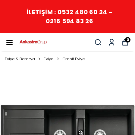
İLETİŞİM : 0532 480 60 24 -
0216 594 83 26
0
Eviye & Batarya
Eviye
Granit Eviye