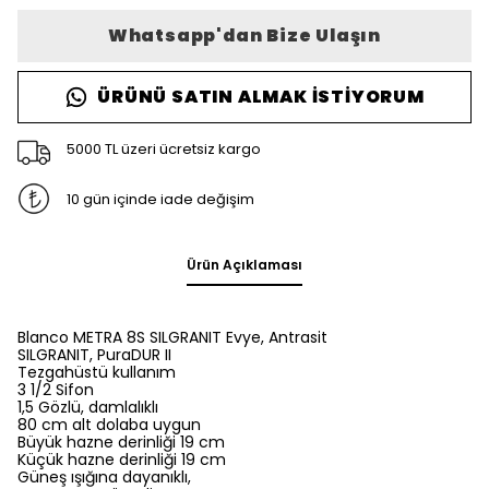
Whatsapp'dan Bize Ulaşın
ÜRÜNÜ SATIN ALMAK İSTIYORUM
5000 TL üzeri ücretsiz kargo
10 gün içinde iade değişim
Ürün Açıklaması
Blanco METRA 8S SILGRANIT Evye, Antrasit
SILGRANIT, PuraDUR II
Tezgahüstü kullanım
3 1/2 Sifon
1,5 Gözlü, damlalıklı
80 cm alt dolaba uygun
Büyük hazne derinliği 19 cm
Küçük hazne derinliği 19 cm
Güneş ışığına dayanıklı,