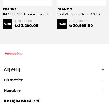
FRANKE
BLANCO
114.0688.460-Franke Urban UBG 651-100 Oyster Granit Eviye
527153-Blanco Sona 6 S Soft Beyaz Granit Eviye
₺ 31,800.00
₺ 36,749.00
%
30
%
43
₺ 22,260.00
₺ 20,999.00
Alışveriş
Hizmetler
Hesabım
İLETİŞİM BİLGİLERİ