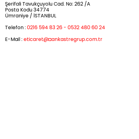
Şerifali Tavukçuyolu Cad. No: 262 /A
Posta Kodu 34774
Ümraniye / İSTANBUL
Telefon :
0216 594 83 26 - 0532 480 60 24
E-Mail :
eticaret
@◘ankastregrup.com.tr