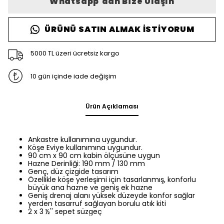
Whatsapp'dan Bize Ulaşın
ÜRÜNÜ SATIN ALMAK İSTIYORUM
5000 TL üzeri ücretsiz kargo
10 gün içinde iade değişim
Ürün Açıklaması
Ankastre kullanımına uygundur.
Köşe Eviye kullanımına uygundur.
90 cm x 90 cm kabin ölçüsüne uygun
Hazne Derinliği: 190 mm / 130 mm
Genç, düz çizgide tasarım
Özellikle köşe yerleşimi için tasarlanmış, konforlu
büyük ana hazne ve geniş ek hazne
Geniş drenaj alanı yüksek düzeyde konfor sağlar
yerden tasarruf sağlayan borulu atık kiti
2 x 3 ½'' sepet süzgeç