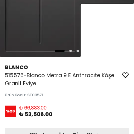
BLANCO
515576-Blanco Metra 9 E Anthracıte Köşe
Granit Eviye
Ürün Kodu
:
ST03571
₺ 66,883.00
%
20
₺ 53,506.00