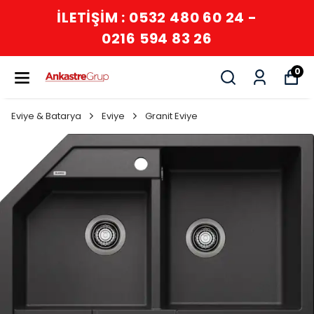
İLETİŞİM : 0532 480 60 24 -
0216 594 83 26
0
Eviye & Batarya
Eviye
Granit Eviye