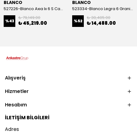
BLANCO
BLANCO
527226-Blanco Axıa Iıı 6 S Cam Kesme Tahtalı Volcano Gri Sağ Damlalıklı Granit Eviye
523334-Blanco Legra 6 Granit Eviye Beyaz
₺ 79,149.00
₺ 30,405.00
%
43
%
52
₺ 45,219.00
₺ 14,488.00
Alışveriş
Hizmetler
Hesabım
İLETİŞİM BİLGİLERİ
Adres