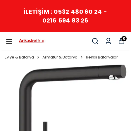
İLETİŞİM : 0532 480 60 24 -
0216 594 83 26
0
Eviye & Batarya
Armatür & Batarya
Renkli Bataryalar