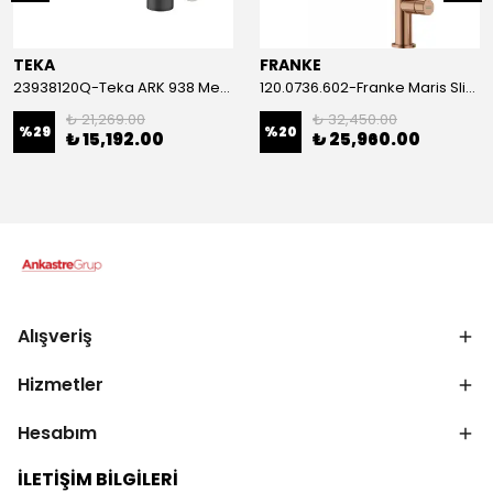
TEKA
FRANKE
23938120Q-Teka ARK 938 Metalik Siyah Armatür
120.0736.602-Franke Maris Slim Clear Water Spiralli Filtreli Copper Armatür
₺ 21,269.00
₺ 32,450.00
%
29
%
20
₺ 15,192.00
₺ 25,960.00
Alışveriş
Hizmetler
Hesabım
İLETİŞİM BİLGİLERİ