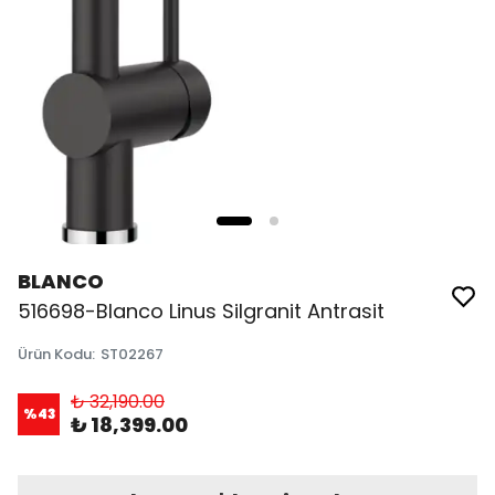
BLANCO
516698-Blanco Linus Silgranit Antrasit
Ürün Kodu
:
ST02267
₺ 32,190.00
%
43
₺ 18,399.00