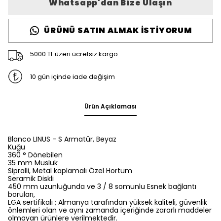
Whatsapp'dan Bize Ulaşın
ÜRÜNÜ SATIN ALMAK İSTIYORUM
5000 TL üzeri ücretsiz kargo
10 gün içinde iade değişim
Ürün Açıklaması
Blanco LINUS - S Armatür, Beyaz
Kuğu
360 ° Dönebilen
35 mm Musluk
Sipralli, Metal kaplamalı Özel Hortum
Seramik Diskli
450 mm uzunluğunda ve 3 / 8 somunlu Esnek bağlantı
boruları,
LGA sertifikalı ; Almanya tarafından yüksek kaliteli, güvenlik
önlemleri olan ve aynı zamanda içeriğinde zararlı maddeler
olmayan ürünlere verilmektedir.