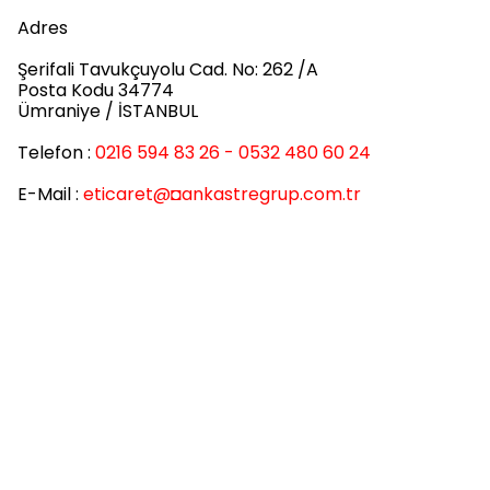
Adres
Şerifali Tavukçuyolu Cad. No: 262 /A
Posta Kodu 34774
Ümraniye / İSTANBUL
Telefon :
0216 594 83 26 - 0532 480 60 24
E-Mail :
eticaret
@◘ankastregrup.com.tr