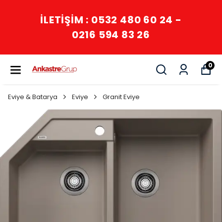
İLETİŞİM : 0532 480 60 24 -
0216 594 83 26
0
Eviye & Batarya
Eviye
Granit Eviye