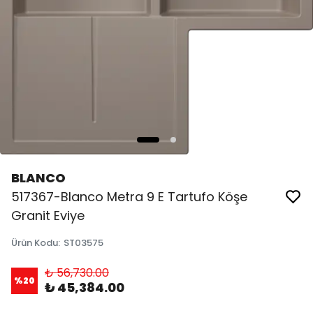
BLANCO
517367-Blanco Metra 9 E Tartufo Köşe
Granit Eviye
Ürün Kodu
:
ST03575
₺ 56,730.00
%
20
₺ 45,384.00