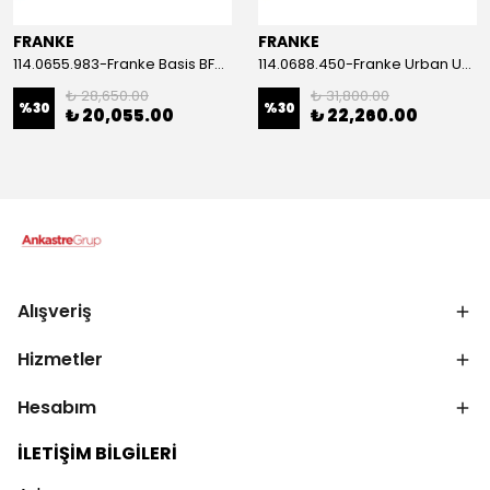
FRANKE
FRANKE
114.0655.983-Franke Basis BFG 651 Stone Grey Granit Eviye
114.0688.450-Franke Urban UBG 611-100 Bianco Granit Eviye
₺ 28,650.00
₺ 31,800.00
%
30
%
30
₺ 20,055.00
₺ 22,260.00
Alışveriş
Hizmetler
Hesabım
İLETİŞİM BİLGİLERİ