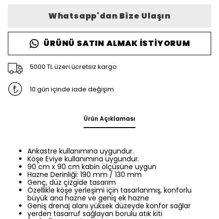
Whatsapp'dan Bize Ulaşın
ÜRÜNÜ SATIN ALMAK İSTIYORUM
5000 TL üzeri ücretsiz kargo
10 gün içinde iade değişim
Ürün Açıklaması
Ankastre kullanımına uygundur.
Köşe Eviye kullanımına uygundur.
90 cm x 90 cm kabin ölçüsüne uygun
Hazne Derinliği: 190 mm / 130 mm
Genç, düz çizgide tasarım
Özellikle köşe yerleşimi için tasarlanmış, konforlu
büyük ana hazne ve geniş ek hazne
Geniş drenaj alanı yüksek düzeyde konfor sağlar
yerden tasarruf sağlayan borulu atık kiti