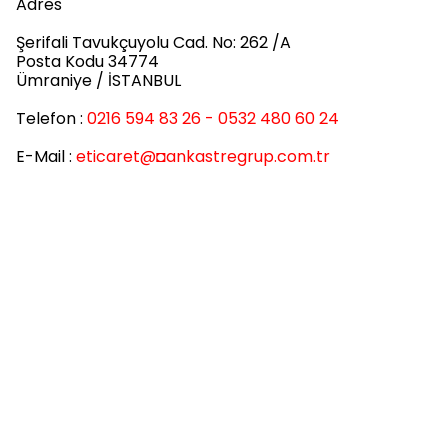
Adres
Şerifali Tavukçuyolu Cad. No: 262 /A
Posta Kodu 34774
Ümraniye / İSTANBUL
Telefon :
0216 594 83 26 - 0532 480 60 24
E-Mail :
eticaret
@◘ankastregrup.com.tr