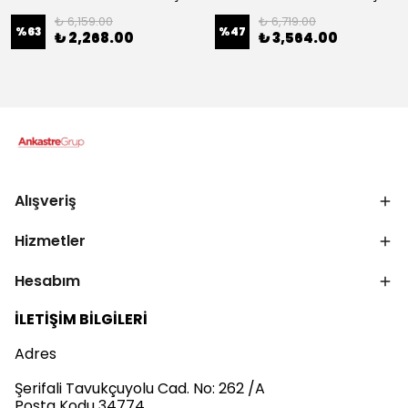
₺ 6,159.00
₺ 6,719.00
%
63
%
47
₺ 2,268.00
₺ 3,564.00
Alışveriş
Hizmetler
Hesabım
İLETİŞİM BİLGİLERİ
Adres
Şerifali Tavukçuyolu Cad. No: 262 /A
Posta Kodu 34774