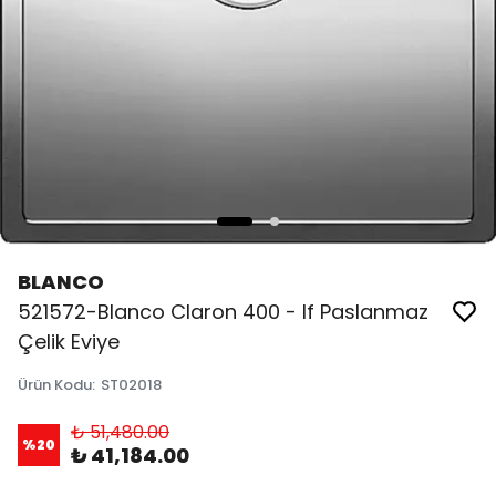
BLANCO
521572-Blanco Claron 400 - If Paslanmaz
Çelik Eviye
Ürün Kodu
:
ST02018
₺ 51,480.00
%
20
₺ 41,184.00