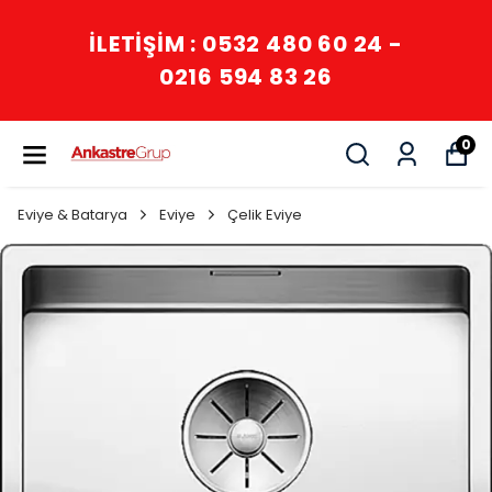
İLETİŞİM : 0532 480 60 24 -
0216 594 83 26
0
Eviye & Batarya
Eviye
Çelik Eviye