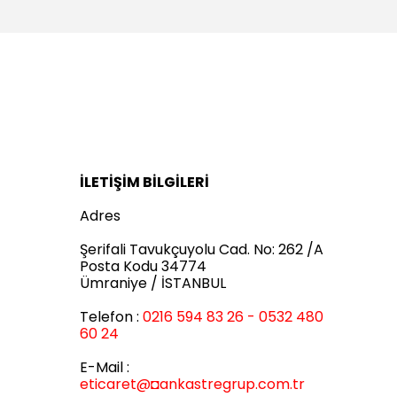
İLETİŞİM BİLGİLERİ
Adres
Şerifali Tavukçuyolu Cad. No: 262 /A
Posta Kodu 34774
Ümraniye / İSTANBUL
Telefon :
0216 594 83 26 - 0532 480
60 24
E-Mail :
eticaret
@◘ankastregrup.com.tr