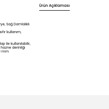
Ürün Açıklaması
vye, Sağ Damlalıklı
fır kullanım,
ile kullanılabilir,
hazne derinliği
510 mm