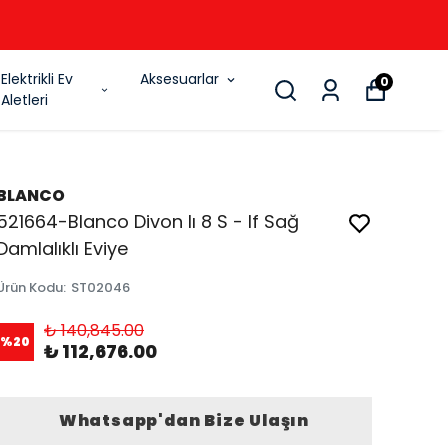
6
Elektrikli Ev
Aksesuarlar
0
Aletleri
BLANCO
521664-Blanco Divon Iı 8 S - If Sağ
Damlalıklı Eviye
Ürün Kodu
:
ST02046
₺ 140,845.00
%
20
₺ 112,676.00
Whatsapp'dan Bize Ulaşın