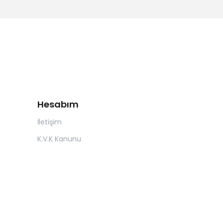
Hesabım
İletişim
K.V.K Kanunu