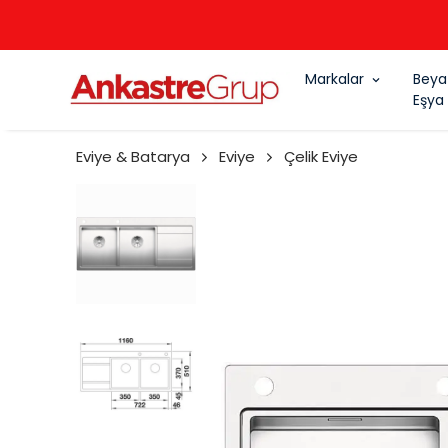
Markalar
Beya
Eşya
Eviye & Batarya
Eviye
Çelik Eviye