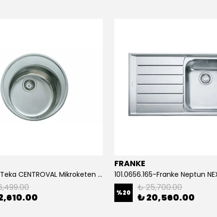
FRANKE
40127160-Teka CENTROVAL Mikroketen Çelik Eviye
6,499.00
₺ 25,700.00
%
20
2,610.00
₺ 20,560.00