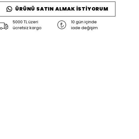
ÜRÜNÜ SATIN ALMAK İSTIYORUM
5000 TL üzeri
10 gün içinde
ücretsiz kargo
iade değişim