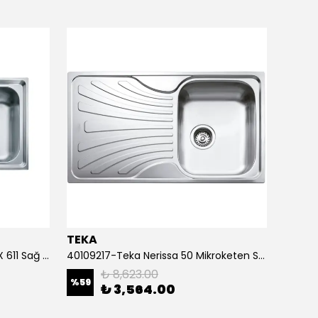
TEKA
TEKA
101.0656.165-Franke Neptun NEX 611 Sağ Çelik Eviye
40109217-Teka Nerissa 50 Mikroketen Sağ Çelik Eviye
₺ 8,623.00
%
59
%
61
₺ 3,564.00