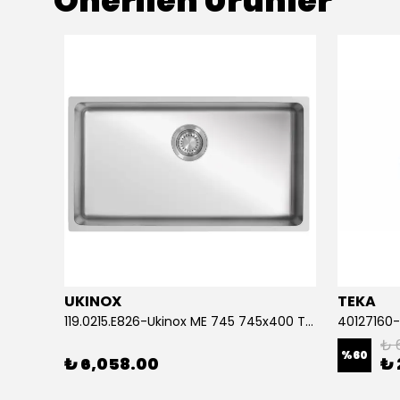
Önerilen Ürünler
UKINOX
TEKA
40109218-Teka NERİSSA 50 1B 1D Sağ Çelik Eviye
119.0215.E826-Ukinox ME 745 745x400 Tezgahaltı Çelik Eviye
₺ 
%
60
₺ 6,058.00
₺ 