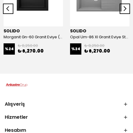
SOLIDO
SOLIDO
Morganit Gn-60 Granit Eviye (Metallic Black)
Opal Um-86 Xl Granit Eviye Stone Grey
₺ 8,250.00
₺ 8,250.00
%
24
%
24
₺ 6,270.00
₺ 6,270.00
Alışveriş
Hizmetler
Hesabım