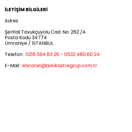
İLETİŞİM BİLGİLERİ
Adres
Şerifali Tavukçuyolu Cad. No: 262 /A
Posta Kodu 34774
Ümraniye / İSTANBUL
Telefon :
0216 594 83 26 - 0532 480 60 24
E-Mail :
eticaret
@◘ankastregrup.com.tr