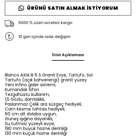
ÜRÜNÜ SATIN ALMAK İSTIYORUM
5000 TL üzeri ücretsiz kargo
10 gün içinde iade değişim
Ürün Açıklaması
Blanco AXIA III 6 S Granit Evye, Tartufo, Sol
Tartufo (açık kahverengi) granit yüzey
Yeni Infino gider sistemi,
Kumandalı Sifon
Tezgahüstü kullanım,
1,5 Gözlü, damlalıklı,
Paslanmaz Çelik ara süzgeç hediyeli,
Cam kesme tahtası hediyeli,
60 cm alt dolaba uygun,
Güneş ışığına dayanıklı,
Su tutmaz yüzeyli evye,
190 mm büyük hazne derinliği
130 mm küçük hazne derinliği