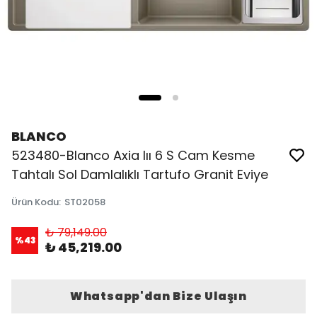
BLANCO
523480-Blanco Axia Iıı 6 S Cam Kesme
Tahtalı Sol Damlalıklı Tartufo Granit Eviye
Ürün Kodu
:
ST02058
₺ 79,149.00
%
43
₺ 45,219.00
Whatsapp'dan Bize Ulaşın