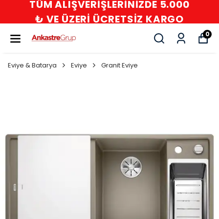
000
İLETİŞİM : 0532 480 60 24 
GO
0216 594 83 26
0
Eviye & Batarya
Eviye
Granit Eviye