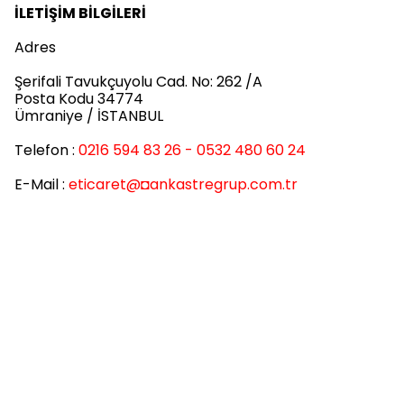
İLETİŞİM BİLGİLERİ
Adres
Şerifali Tavukçuyolu Cad. No: 262 /A
Posta Kodu 34774
Ümraniye / İSTANBUL
Telefon :
0216 594 83 26 - 0532 480 60 24
E-Mail :
eticaret
@◘ankastregrup.com.tr