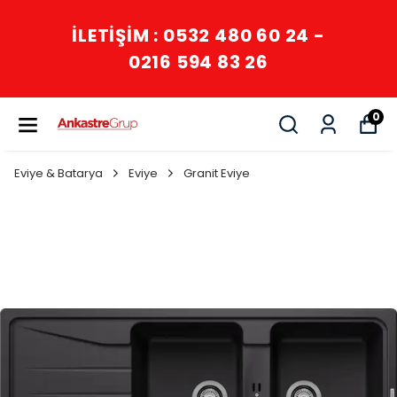
İLETİŞİM : 0532 480 60 24 -
0216 594 83 26
0
Eviye & Batarya
Eviye
Granit Eviye