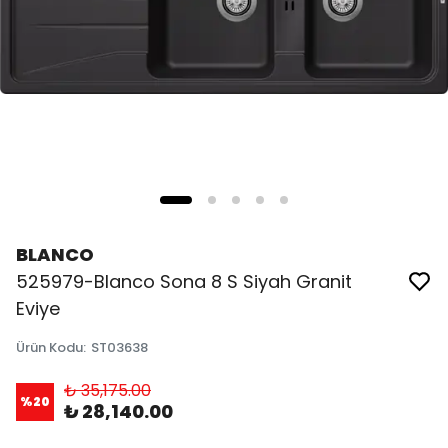
BLANCO
525979-Blanco Sona 8 S Siyah Granit
Eviye
Ürün Kodu
:
ST03638
₺ 35,175.00
%
20
₺ 28,140.00