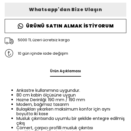
Whatsapp'dan Bize Ulaşın
ÜRÜNÜ SATIN ALMAK İSTIYORUM
5000 TL üzeri ücretsiz kargo
10 gün içinde iade değişim
Ürün Açıklaması
Ankastre kullanımına uygundur.
80 cm kabin ölçüsüne uygun
Hazne Derinliği: 190 mm / 190 mm
Modern, bağımsız tasarım
Bulaşıkları yıkarken maksimum konfor için aynı
boyutta iki kase
Musluk çıkıntısında uyumlu bir şekilde entegre edilmiş
çıkış
Cömert, çarpıcı profilli musluk çıkıntısı