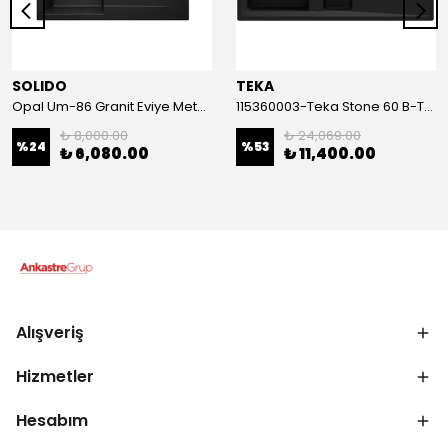
SOLIDO
TEKA
Opal Um-86 Granit Eviye Metallic Black
115360003-Teka Stone 60 B-TG Metallic Black Granit Eviye
₺ 8,000.00
₺ 24,069.00
%
24
%
53
₺ 6,080.00
₺ 11,400.00
Alışveriş
Hizmetler
Hesabım