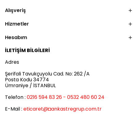
Alışveriş
Hizmetler
Hesabım
İLETİŞİM BİLGİLERİ
Adres
Şerifali Tavukçuyolu Cad. No: 262 /A
Posta Kodu 34774
Ümraniye / İSTANBUL
Telefon :
0216 594 83 26 - 0532 480 60 24
E-Mail :
eticaret
@◘ankastregrup.com.tr