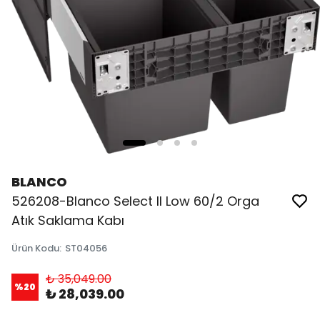
BLANCO
526208-Blanco Select II Low 60/2 Orga
Atık Saklama Kabı
Ürün Kodu
:
ST04056
₺ 35,049.00
%
20
₺ 28,039.00