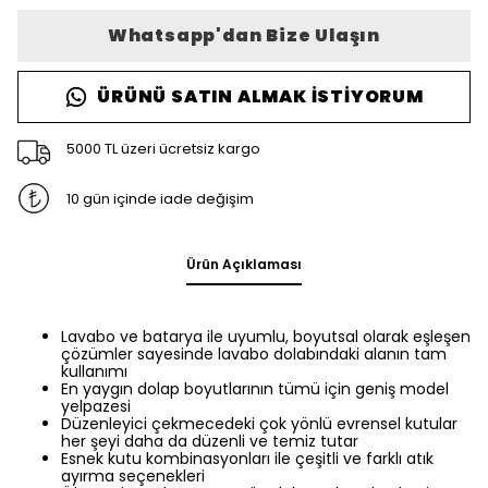
Whatsapp'dan Bize Ulaşın
ÜRÜNÜ SATIN ALMAK İSTIYORUM
5000 TL üzeri ücretsiz kargo
10 gün içinde iade değişim
Ürün Açıklaması
Lavabo ve batarya ile uyumlu, boyutsal olarak eşleşen
çözümler sayesinde lavabo dolabındaki alanın tam
kullanımı
En yaygın dolap boyutlarının tümü için geniş model
yelpazesi
Düzenleyici çekmecedeki çok yönlü evrensel kutular
her şeyi daha da düzenli ve temiz tutar
Esnek kutu kombinasyonları ile çeşitli ve farklı atık
ayırma seçenekleri​