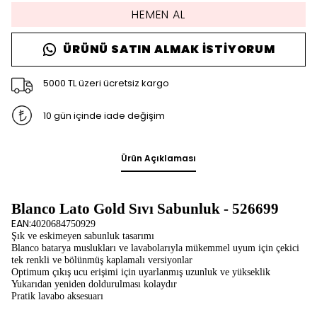
HEMEN AL
ÜRÜNÜ SATIN ALMAK İSTIYORUM
5000 TL üzeri ücretsiz kargo
10 gün içinde iade değişim
Ürün Açıklaması
Blanco Lato Gold Sıvı Sabunluk - 526699
EAN:
4020684750929
Şık ve eskimeyen sabunluk tasarımı
Blanco batarya muslukları ve lavabolarıyla mükemmel uyum için çekici
tek renkli ve bölünmüş kaplamalı versiyonlar
Optimum çıkış ucu erişimi için uyarlanmış uzunluk ve yükseklik
Yukarıdan yeniden doldurulması kolaydır
Pratik lavabo aksesuarı