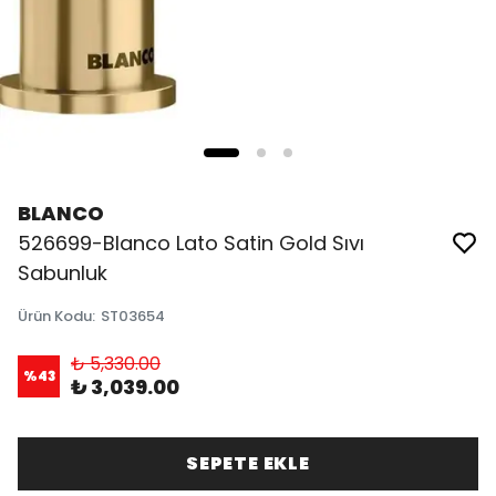
BLANCO
526699-Blanco Lato Satin Gold Sıvı
Sabunluk
Ürün Kodu
:
ST03654
₺ 5,330.00
%
43
₺ 3,039.00
SEPETE EKLE