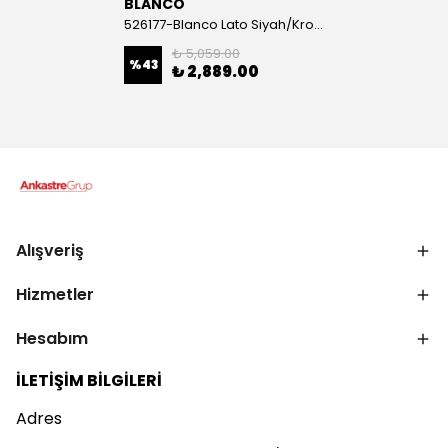
BLANCO
526177-Blanco Lato Siyah/Krom Sıvı Sabunluk
₺ 5,059.00
%
43
₺ 2,889.00
Alışveriş
Hizmetler
Hesabım
İLETİŞİM BİLGİLERİ
Adres