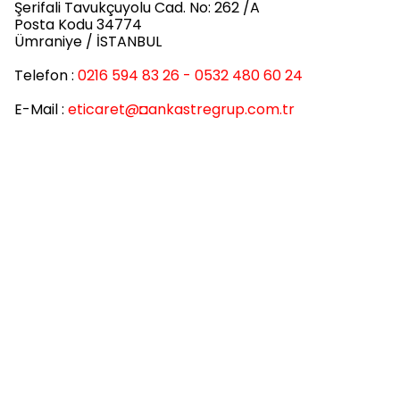
Şerifali Tavukçuyolu Cad. No: 262 /A
Posta Kodu 34774
Ümraniye / İSTANBUL
Telefon :
0216 594 83 26 - 0532 480 60 24
E-Mail :
eticaret
@◘ankastregrup.com.tr