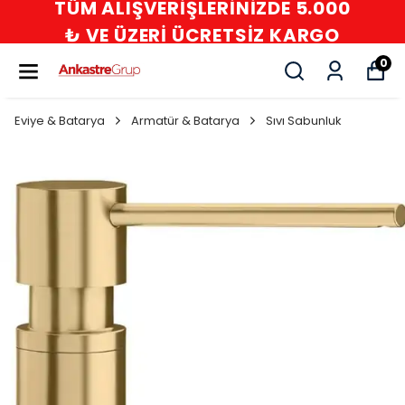
DE 5.000
İLETİŞİM : 0532 480 
Z KARGO
0216 594 83 2
0
Eviye & Batarya
Armatür & Batarya
Sıvı Sabunluk