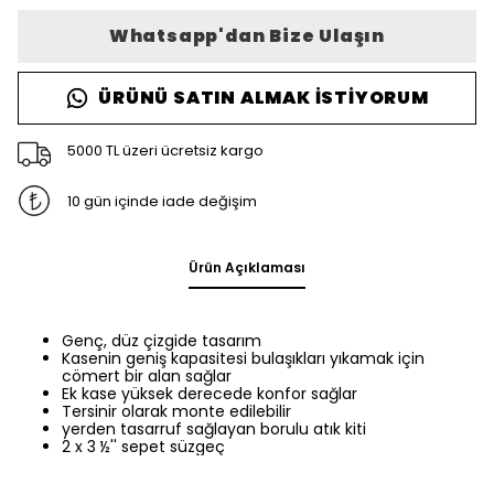
Whatsapp'dan Bize Ulaşın
ÜRÜNÜ SATIN ALMAK İSTIYORUM
5000 TL üzeri ücretsiz kargo
10 gün içinde iade değişim
Ürün Açıklaması
Genç, düz çizgide tasarım
Kasenin geniş kapasitesi bulaşıkları yıkamak için
cömert bir alan sağlar
Ek kase yüksek derecede konfor sağlar
Tersinir olarak monte edilebilir
yerden tasarruf sağlayan borulu atık kiti
2 x 3 ½'' sepet süzgeç