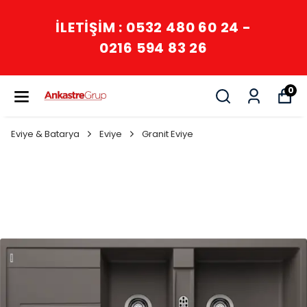
İLETİŞİM : 0532 480 60 24 -
0216 594 83 26
0
Eviye & Batarya
Eviye
Granit Eviye