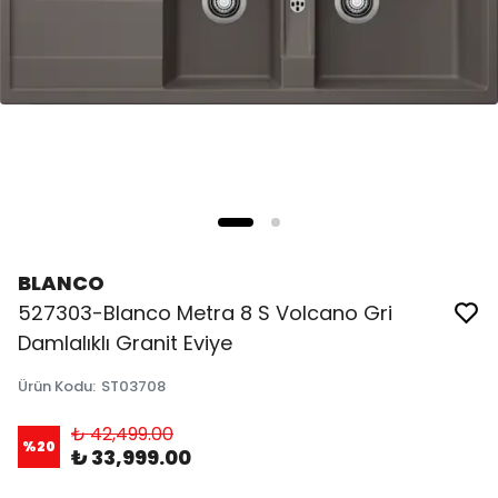
BLANCO
527303-Blanco Metra 8 S Volcano Gri
Damlalıklı Granit Eviye
Ürün Kodu
:
ST03708
₺ 42,499.00
%
20
₺ 33,999.00