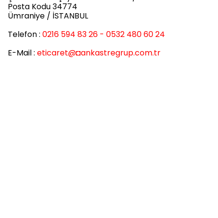
Posta Kodu 34774
Ümraniye / İSTANBUL
Telefon :
0216 594 83 26 - 0532 480 60 24
E-Mail :
eticaret
@◘ankastregrup.com.tr