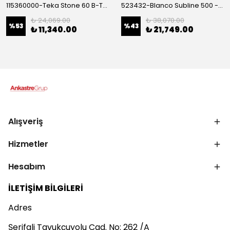
115360000-Teka Stone 60 B-TG Metallic Grey Granit Eviye
523432-Blanco Subline 500 - U Granit Eviye Antrasit
₺ 24,069.00
₺ 38,070.00
%
53
%
43
₺ 11,340.00
₺ 21,749.00
Alışveriş
Hizmetler
Hesabım
İLETİŞİM BİLGİLERİ
Adres
Şerifali Tavukçuyolu Cad. No: 262 /A