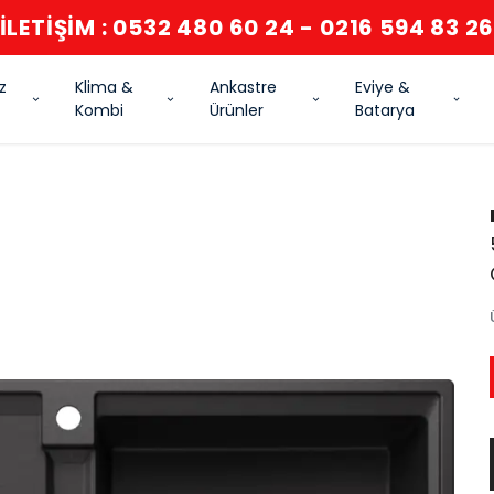
İLETİŞİM : 0532 480 60 24 - 0216 594 83 2
z
Klima &
Ankastre
Eviye &
Kombi
Ürünler
Batarya