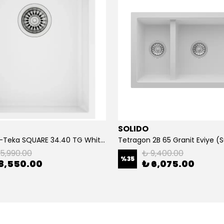
SOLIDO
115230034-Teka SQUARE 34.40 TG White Granit Eviye
15,990.00
₺ 9,400.00
%
35
8,550.00
₺ 6,075.00