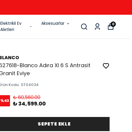
6
Elektrikli Ev
Aksesuarlar
0
Aletleri
BLANCO
527618-Blanco Adıra Xl 6 S Antrasit
Granit Eviye
Ürün Kodu
:
ST04034
₺ 60,560.00
%
43
₺ 34,599.00
SEPETE EKLE