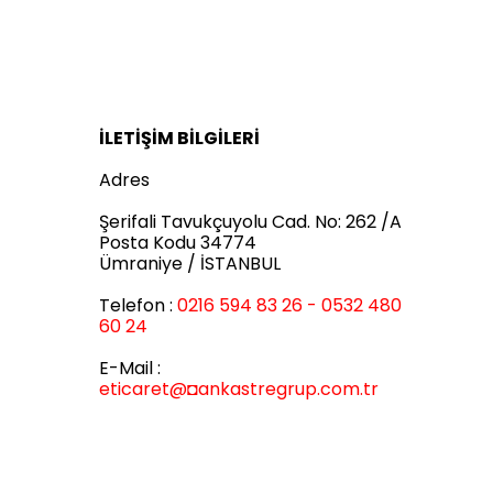
İLETİŞİM BİLGİLERİ
Adres
Şerifali Tavukçuyolu Cad. No: 262 /A
Posta Kodu 34774
Ümraniye / İSTANBUL
Telefon :
0216 594 83 26 - 0532 480
60 24
E-Mail :
eticaret
@◘ankastregrup.com.tr