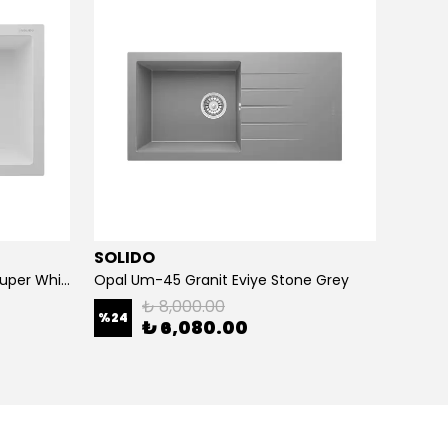
SOLIDO
TEKA
Tetragon 2B 65 Granit Eviye (Super White)
Opal Um-45 Granit Eviye Stone Grey
₺ 8,000.00
%
24
%
53
₺ 6,080.00