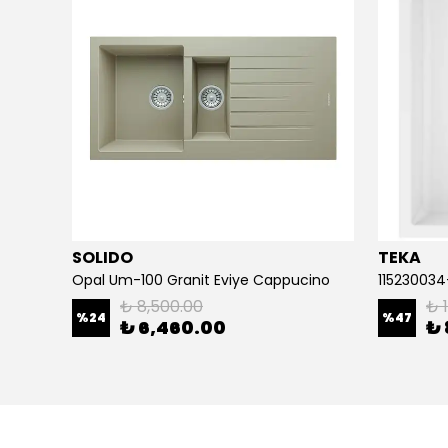
SOLIDO
TEKA
114.0688.483-Franke Urban UBG 611-86 Sahara Granit Eviye
Opal Um-100 Granit Eviye Cappucino
₺ 8,500.00
₺ 
%
24
%
47
₺ 6,460.00
₺ 