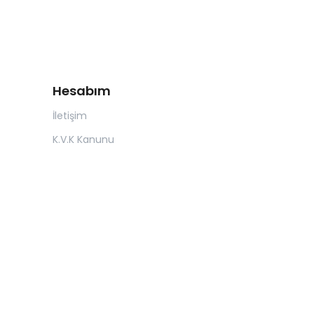
Hesabım
İletişim
K.V.K Kanunu