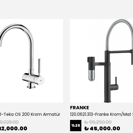
FRANKE
0-Teka OS 200 Krom Armatür
19,029.00
₺ 56,250.00
%
20
12,000.00
₺ 45,000.00