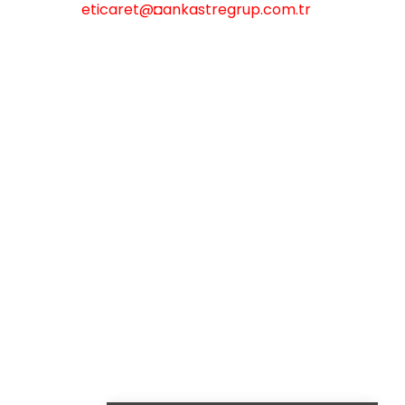
eticaret
@◘ankastregrup.com.tr