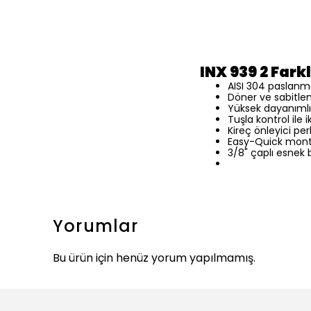
INX 939 2 Fark
AISI 304 paslanm
Döner ve sabitleneb
Yüksek dayanımlı 
Tuşla kontrol ile i
Kireç önleyici per
Easy-Quick mont
3/8" çaplı esnek 
Yorumlar
Bu ürün için henüz yorum yapılmamış.