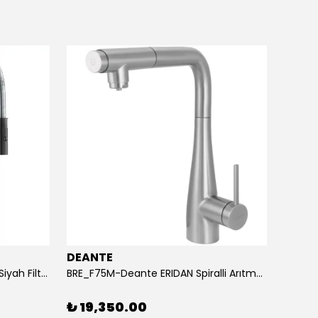
DEANTE
FRAN
120.0621.313-Franke Krom/Mat Siyah Filtreli Armatür
BRE_F75M-Deante ERIDAN Spiralli Arıtma Bağlantılı Fırçalı Çelik Batarya
%
20
₺ 19,350.00