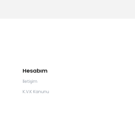
Hesabım
İletişim
K.V.K Kanunu