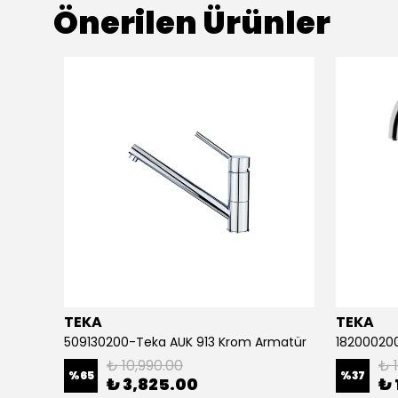
Önerilen Ürünler
TEKA
TEKA
115.0486.978-Franke Active Window Doccia Krom Armatür
509130200-Teka AUK 913 Krom Armatür
18200020
₺ 10,990.00
₺ 
%
65
%
37
₺ 3,825.00
₺ 