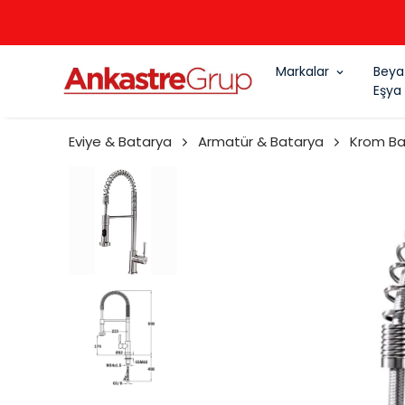
Markalar
Beya
Eşya
Eviye & Batarya
Armatür & Batarya
Krom Ba