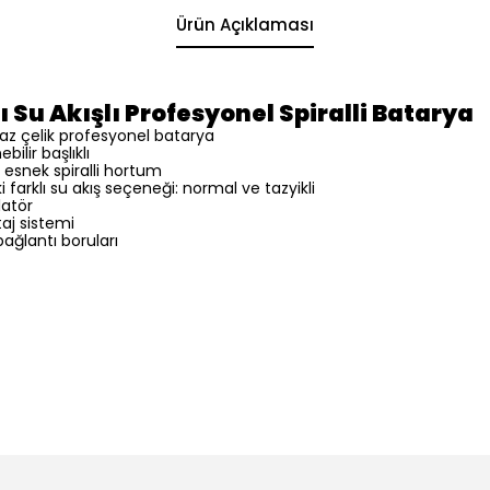
Ürün Açıklaması
lı Su Akışlı Profesyonel Spiralli Batarya
az çelik profesyonel batarya
ilir başlıklı
esnek spiralli hortum
ki farklı su akış seçeneği: normal ve tazyikli
latör
aj sistemi
bağlantı boruları