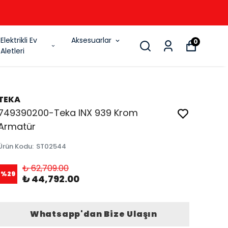
6
Elektrikli Ev
Aksesuarlar
0
Aletleri
TEKA
749390200-Teka INX 939 Krom
Armatür
Ürün Kodu
:
ST02544
₺ 62,709.00
%
29
₺ 44,792.00
Whatsapp'dan Bize Ulaşın