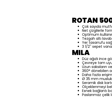
ROTAN 50
Çok sayıda mutfak 
Net çizgilerle fo
Optimum kullanı
Tezgah altı lava
Yer tasarrufu sağ
3 1/2'' sepet vana
MILA
Düz ağızlı ince g
Çevreye tam uyu
Uzun saksıların v
360° dönebilen ağ
Daha fazla erişim
Ø 35 mm musluk d
Seramik disk kart
Ölçeklenmeyi beli
Esnek bağlantı 
Paslanmaz çelik l