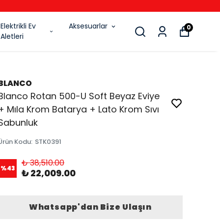
6
Elektrikli Ev
Aksesuarlar
0
Aletleri
BLANCO
Blanco Rotan 500-U Soft Beyaz Eviye
+ Mıla Krom Batarya + Lato Krom Sıvı
Sabunluk
Ürün Kodu
:
STK0391
₺ 38,510.00
%
43
₺ 22,009.00
Whatsapp'dan Bize Ulaşın