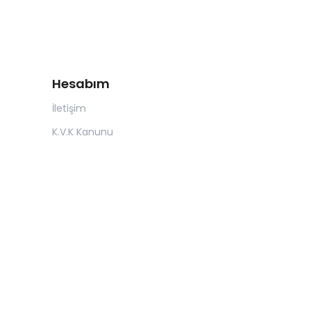
Hesabım
İletişim
K.V.K Kanunu