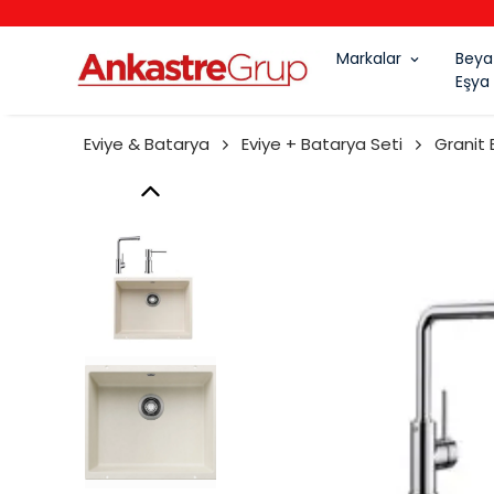
Markalar
Beya
Eşya
Eviye & Batarya
Eviye + Batarya Seti
Granit 