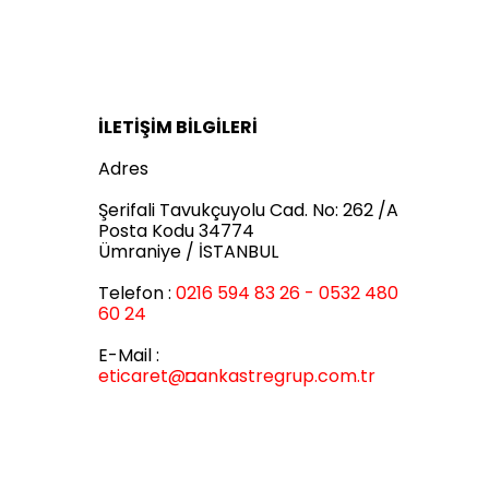
İLETİŞİM BİLGİLERİ
Adres
Şerifali Tavukçuyolu Cad. No: 262 /A
Posta Kodu 34774
Ümraniye / İSTANBUL
Telefon :
0216 594 83 26 - 0532 480
60 24
E-Mail :
eticaret
@◘ankastregrup.com.tr