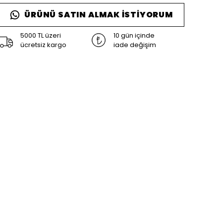
ÜRÜNÜ SATIN ALMAK İSTIYORUM
5000 TL üzeri
10 gün içinde
ücretsiz kargo
iade değişim