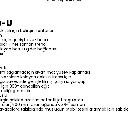
0-U
stili için belirgin konturlar
rm
m için geniş havuz hacmi
bolar - her zaman trend
layan borulu gider bağlantısı
sı
övde
m sağlamak için siyah mat yüzey kaplaması
e vazoların kolayca doldurulması için
ız sayesinde genişletilmiş çalışma yarıçapı
 için 360° dönebilen ağız
eliği gereklidir
uşlu
rgin şekilde azaltan patentli jet regülatörü
boruları, 500 mm uzunluğunda ve ⅜" somun
avabolara takıldığında musluğun stabilitesini artırmak için sabitl