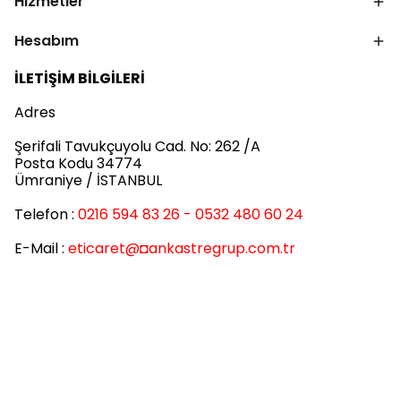
Hizmetler
Hesabım
İLETİŞİM BİLGİLERİ
Adres
Şerifali Tavukçuyolu Cad. No: 262 /A
Posta Kodu 34774
Ümraniye / İSTANBUL
Telefon :
0216 594 83 26 - 0532 480 60 24
E-Mail :
eticaret
@◘ankastregrup.com.tr