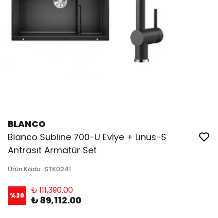
BLANCO
Blanco Sublıne 700-U Eviye + Lınus-S
Antrasıt Armatür Set
Ürün Kodu
:
STK0241
₺ 111,390.00
%
20
₺ 89,112.00