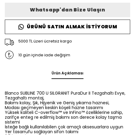
Whatsapp'dan Bize Ulaşın
ÜRÜNÜ SATIN ALMAK İSTIYORUM
5000 TL üzeri ücretsiz kargo
10 gün içinde iade değişim
Ürün Açıklaması
Blanco SUBLINE 700 U SILGRANIT PuraDur II Tezgahaltı Evye,
Tezgahaltı montaj,
Bakımı kolay, Şık, Hijyenik ve Geniş yıkama haznesi,
Modası geçmeyen keskin köşeli hazne tasarımı
Yüksek kaliteli C-overflow™ ve InFino™ özelliklerine sahip,
zarifçe enteg re edilmiş bakımı son derece kolay taşma
sistemi
İsteğe bağlı kullanılabilen çok amaçlı aksesuarlara uygun
Yer tasarrufu sağlayan sifon takımı