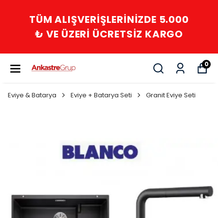
5.000
İLETİŞİM : 0532 480 60 
ARGO
0216 594 83 26
0
Eviye & Batarya
Eviye + Batarya Seti
Granit Eviye Seti