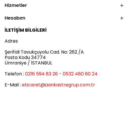
Hizmetler
Hesabım
İLETİŞİM BİLGİLERİ
Adres
Şerifali Tavukçuyolu Cad. No: 262 /A
Posta Kodu 34774
Ümraniye / İSTANBUL
Telefon :
0216 594 83 26 - 0532 480 60 24
E-Mail :
eticaret
@◘ankastregrup.com.tr