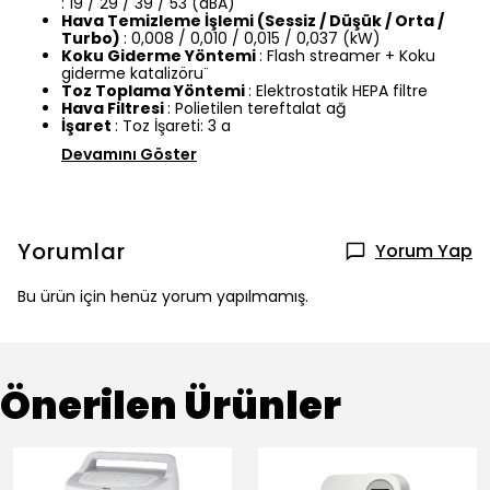
: 19 / 29 / 39 / 53 (dBA)
Hava Temizleme İşlemi (Sessiz / Düşük / Orta /
Turbo)
: 0,008 / 0,010 / 0,015 / 0,037 (kW)
Koku Giderme Yöntemi
: Flash streamer + Koku
giderme katalizöru¨
Toz Toplama Yöntemi
: Elektrostatik HEPA filtre
Hava Filtresi
: Polietilen tereftalat ağ
İşaret
: Toz İşareti: 3 a
Devamını Göster
Yorumlar
Yorum Yap
Bu ürün için henüz yorum yapılmamış.
Önerilen Ürünler