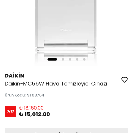
DAİKİN
Daikin-MC55W Hava Temizleyici Cihazı
Ürün Kodu
:
ST03764
₺ 18,160.00
%
17
₺ 15,012.00