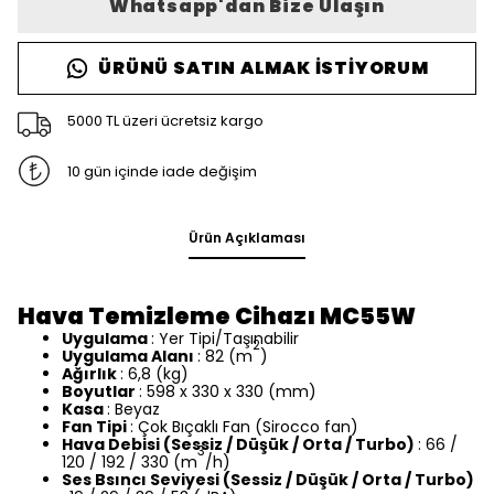
Whatsapp'dan Bize Ulaşın
ÜRÜNÜ SATIN ALMAK İSTIYORUM
5000 TL üzeri ücretsiz kargo
10 gün içinde iade değişim
Ürün Açıklaması
Hava Temizleme Cihazı MC55W
Uygulama
: Yer Tipi/Taşınabilir
2
Uygulama Alanı
: 82 (m
)
Ağırlık
: 6,8 (kg)
Boyutlar
: 598 x 330 x 330 (mm)
Kasa
: Beyaz
Fan Tipi
: Çok Bıçaklı Fan (Sirocco fan)
Hava Debisi (Sessiz / Düşük / Orta / Turbo)
: 66 /
3
120 / 192 / 330 (m
/h)
Ses Bsıncı Seviyesi (Sessiz / Düşük / Orta / Turbo)