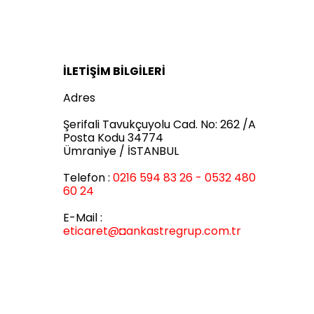
İLETİŞİM BİLGİLERİ
Adres
Şerifali Tavukçuyolu Cad. No: 262 /A
Posta Kodu 34774
Ümraniye / İSTANBUL
Telefon :
0216 594 83 26 - 0532 480
60 24
E-Mail :
eticaret
@◘ankastregrup.com.tr