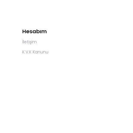
Hesabım
İletişim
K.V.K Kanunu