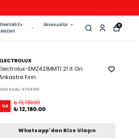
6
Elektrikli Ev
Aksesuarlar
0
Aletleri
ELECTROLUX
Electrolux-EMZ421MMTI 21 lt Gri
Ankastre Fırın
Ürün Kodu
:
ST04315
₺ 12,799.00
%
5
₺ 12,160.00
Whatsapp'dan Bize Ulaşın