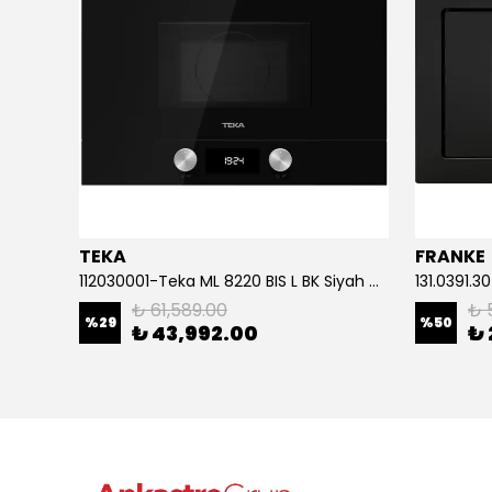
TEKA
FRANKE
Electrolux-KVLAE2ST ProAssist CombiQuick Ankastre Mikrodalga Fırın
112030001-Teka ML 8220 BIS L BK Siyah Mikrodalga Fırın
₺ 61,589.00
₺ 
%
29
%
50
₺ 43,992.00
₺ 