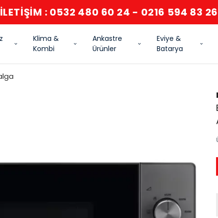
İLETİŞİM : 0532 480 60 24 - 0216 594 83 2
z
Klima &
Ankastre
Eviye &
Kombi
Ürünler
Batarya
alga