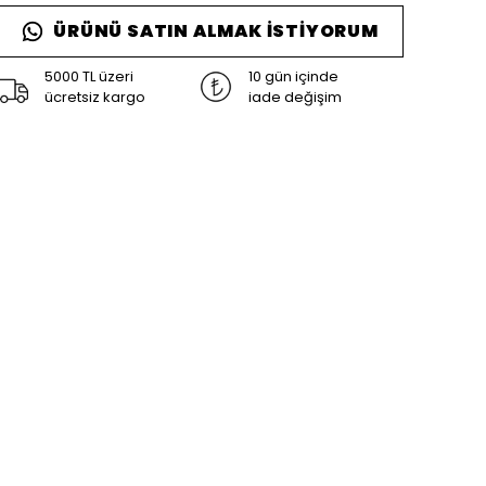
ÜRÜNÜ SATIN ALMAK İSTIYORUM
5000 TL üzeri
10 gün içinde
ücretsiz kargo
iade değişim