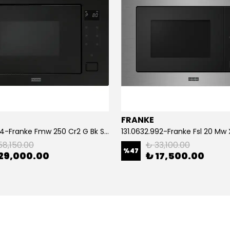
FRANKE
131.0391.304-Franke Fmw 250 Cr2 G Bk Siyah Mikrodalga
58,150.00
₺ 33,100.00
%
47
29,000.00
₺ 17,500.00