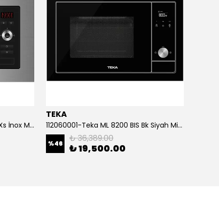
TEKA
TEKA
131.0632.992-Franke Fsl 20 Mw Xs İnox Mikrodalga
112060001-Teka ML 8200 BIS Bk Siyah Mikrodalga Fırın
₺ 36,389.00
%
46
%
94
₺ 19,500.00