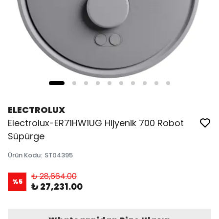
ELECTROLUX
Electrolux-ER71HW1UG Hijyenik 700 Robot
Süpürge
Ürün Kodu
:
ST04395
₺ 28,664.00
%
5
₺ 27,231.00