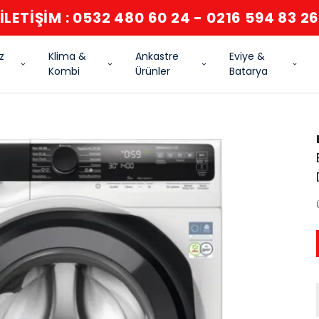
İLETİŞİM : 0532 480 60 24 - 0216 594 83 2
z
Klima &
Ankastre
Eviye &
Kombi
Ürünler
Batarya