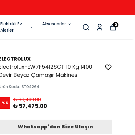
6
Elektrikli Ev
Aksesuarlar
0
Aletleri
ELECTROLUX
Electrolux-EW7F5412SCT 10 Kg 1400
Devir Beyaz Çamaşır Makinesi
Ürün Kodu
:
ST04264
₺ 60,499.00
%
5
₺ 57,475.00
Whatsapp'dan Bize Ulaşın