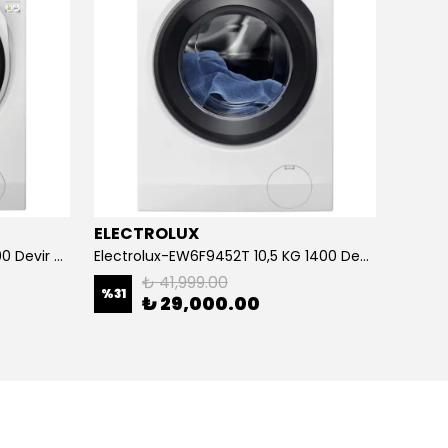
ELECTROLUX
Electrolux-EW6F3494T 9kg 1400 Devir A Enerji Sınıfı Çamaşır Makinesi
Electrolux-EW6F9452T 10,5 KG 1400 Devir Beyaz Çamaşır Makinası
₺ 41,999.00
%
31
₺ 29,000.00