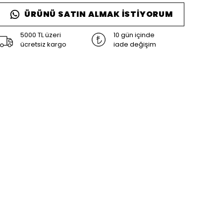
ÜRÜNÜ SATIN ALMAK İSTIYORUM
5000 TL üzeri
10 gün içinde
ücretsiz kargo
iade değişim