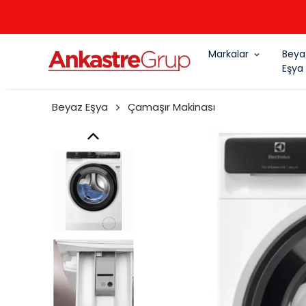
Markalar
Beya
Eşya
Beyaz Eşya
Çamaşır Makinası