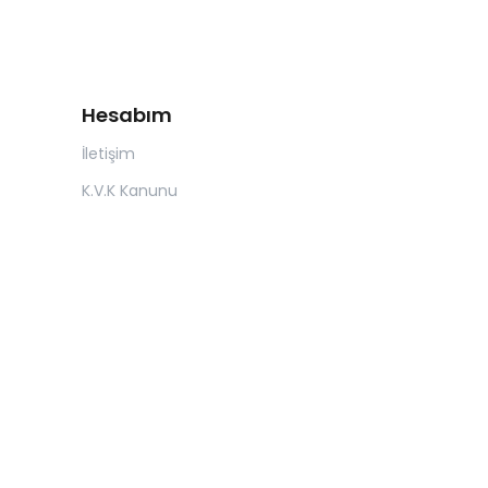
Hesabım
İletişim
K.V.K Kanunu