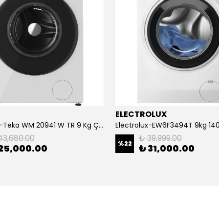
ELECTROLUX
113920025–Teka WM 20941 W TR 9 Kg Çamaşır Makinesi
43,680.00
₺ 39,999.00
%
22
25,000.00
₺ 31,000.00