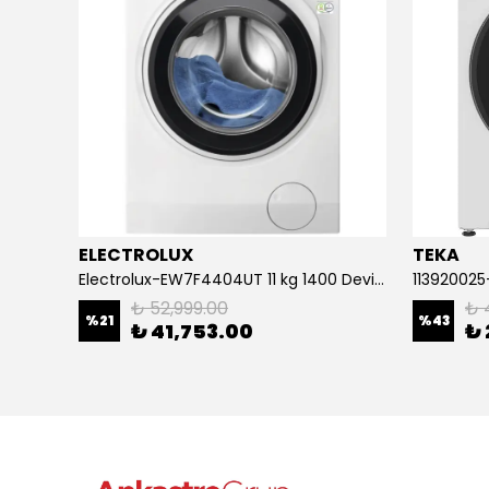
ELECTROLUX
TEKA
Electrolux-EW7F4404UT 11 kg 1400 Devir Çamaşır Makinesi
₺ 52,999.00
₺ 
%
21
%
43
₺ 41,753.00
₺ 