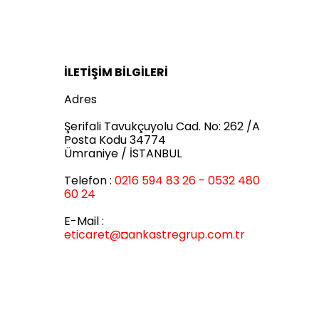
İLETİŞİM BİLGİLERİ
Adres
Şerifali Tavukçuyolu Cad. No: 262 /A
Posta Kodu 34774
Ümraniye / İSTANBUL
Telefon :
0216 594 83 26 - 0532 480
60 24
E-Mail :
eticaret
@◘ankastregrup.com.tr