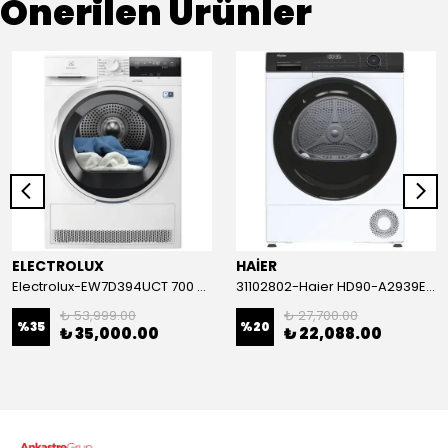
Önerilen Ürünler
ELECTROLUX
HAİER
Electrolux-EW7D394UCT 700 Serisi DelicateCare 9 kg A+++ Inverter Wi-Fi Kurutma Makinesi
31102802-Haier HD90-A2939E-TR 9 Kg Isı Pompalı Kurutma Makinası
₺ 53,999.00
₺ 27,700.00
%
35
%
20
₺ 35,000.00
₺ 22,088.00