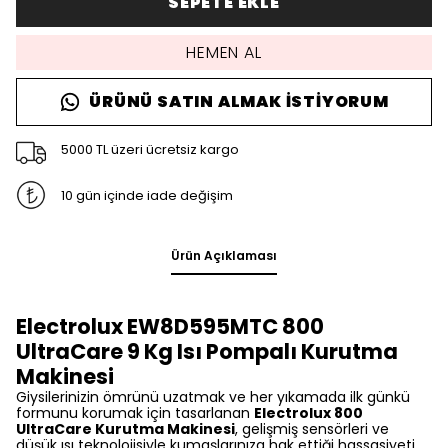
SEPETE EKLE
HEMEN AL
ÜRÜNÜ SATIN ALMAK İSTIYORUM
5000 TL üzeri ücretsiz kargo
10 gün içinde iade değişim
Ürün Açıklaması
Electrolux EW8D595MTC 800
UltraCare 9 Kg Isı Pompalı Kurutma
Makinesi
Giysilerinizin ömrünü uzatmak ve her yıkamada ilk günkü
formunu korumak için tasarlanan
Electrolux 800
UltraCare Kurutma Makinesi
, gelişmiş sensörleri ve
düşük ısı teknolojisiyle kumaşlarınıza hak ettiği hassasiyeti