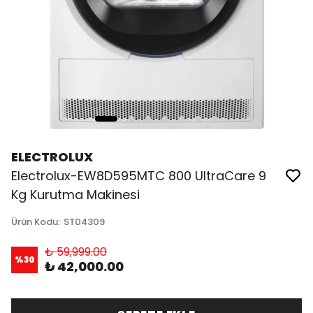
ELECTROLUX
Electrolux-EW8D595MTC 800 UltraCare 9
Kg Kurutma Makinesi
Ürün Kodu
:
ST04309
₺ 59,999.00
%
30
₺ 42,000.00