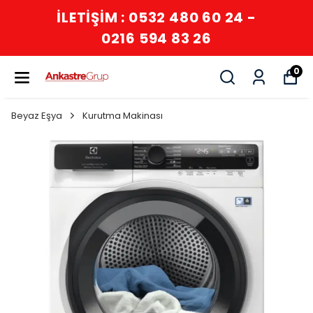
İLETİŞİM : 0532 480 60 24 -
0216 594 83 26
0
Beyaz Eşya
Kurutma Makinası