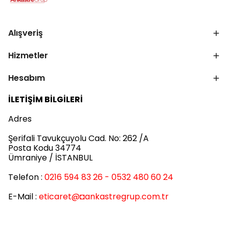
Alışveriş
Hizmetler
Hesabım
İLETİŞİM BİLGİLERİ
Adres
Şerifali Tavukçuyolu Cad. No: 262 /A
Posta Kodu 34774
Ümraniye / İSTANBUL
Telefon :
0216 594 83 26 - 0532 480 60 24
E-Mail :
eticaret
@◘ankastregrup.com.tr