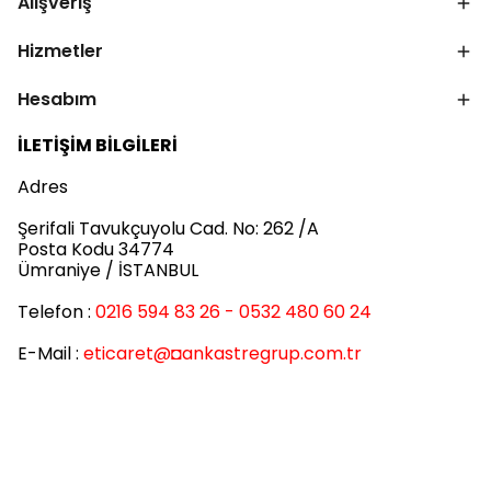
Alışveriş
Hizmetler
Hesabım
İLETİŞİM BİLGİLERİ
Adres
Şerifali Tavukçuyolu Cad. No: 262 /A
Posta Kodu 34774
Ümraniye / İSTANBUL
Telefon :
0216 594 83 26 - 0532 480 60 24
E-Mail :
eticaret
@◘ankastregrup.com.tr