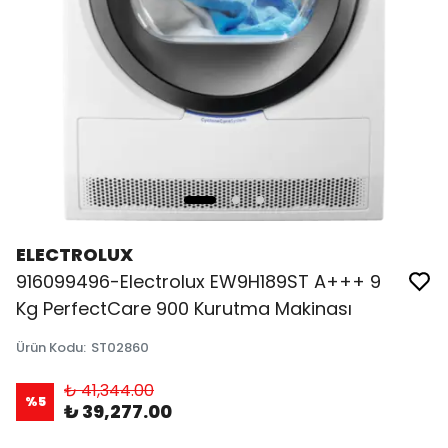
ELECTROLUX
916099496-Electrolux EW9H189ST A+++ 9
Kg PerfectCare 900 Kurutma Makinası
Ürün Kodu
:
ST02860
₺ 41,344.00
%
5
₺ 39,277.00