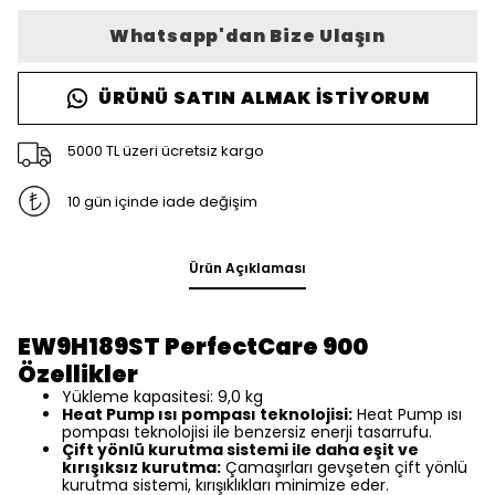
Whatsapp'dan Bize Ulaşın
ÜRÜNÜ SATIN ALMAK İSTIYORUM
5000 TL üzeri ücretsiz kargo
10 gün içinde iade değişim
Ürün Açıklaması
EW9H189ST PerfectCare 900
Özellikler
Yükleme kapasitesi: 9,0 kg
Heat Pump ısı pompası teknolojisi:
Heat Pump ısı
pompası teknolojisi ile benzersiz enerji tasarrufu.
Çift yönlü kurutma sistemi ile daha eşit ve
kırışıksız kurutma:
Çamaşırları gevşeten çift yönlü
kurutma sistemi, kırışıklıkları minimize eder.