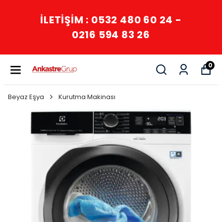
İLETİŞİM : 0532 480 60 24 -
0216 594 83 26
0
Beyaz Eşya
Kurutma Makinası