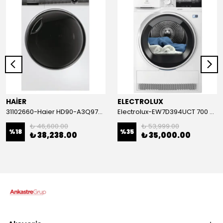
HAİER
ELECTROLUX
31102660-Haier HD90-A3Q979U1-S 9 Kg Isı Pompalı Kurutma Makinası
Electrolux-EW7D394UCT 700 Serisi DelicateCare 9 kg A+++ Inverter Wi-Fi Kurutma Makinesi
₺ 46,600.00
₺ 53,999.00
%
18
%
35
₺ 38,238.00
₺ 35,000.00