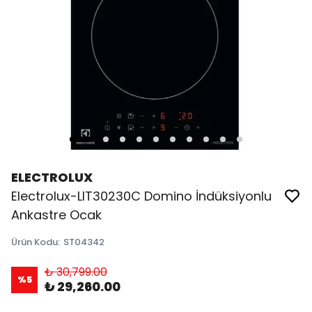
ELECTROLUX
Electrolux-LIT30230C Domino İndüksiyonlu
Ankastre Ocak
Ürün Kodu
:
ST04342
₺ 30,799.00
%
5
₺ 29,260.00