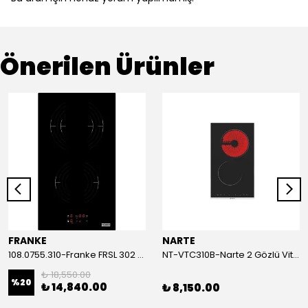
Önerilen Ürünler
FRANKE
NARTE
108.0755.310-Franke FRSL 302 C Td Bk Elektirikli Ocak
NT-VTC310B-Narte 2 Gözlü Vitroseramik Ocak
₺ 18,550.00
%
20
₺ 14,840.00
₺ 8,150.00