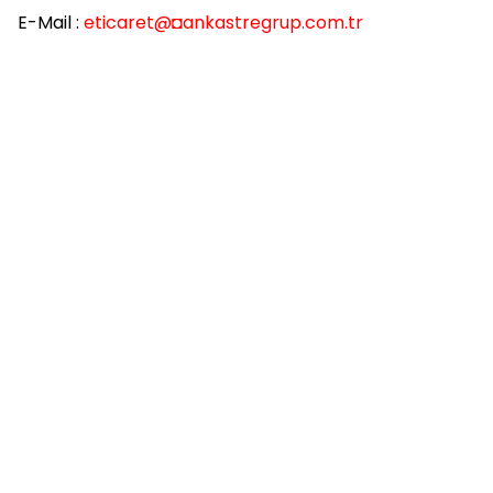
E-Mail :
eticaret
@◘ankastregrup.com.tr