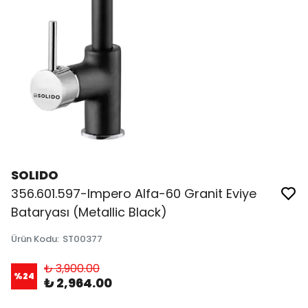
SOLIDO
356.601.597-Impero Alfa-60 Granit Eviye
Bataryası (Metallic Black)
Ürün Kodu
:
ST00377
₺ 3,900.00
%
24
₺ 2,964.00