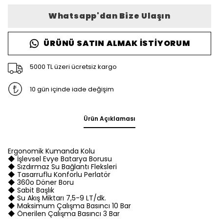
Whatsapp'dan Bize Ulaşın
ÜRÜNÜ SATIN ALMAK İSTIYORUM
5000 TL üzeri ücretsiz kargo
10 gün içinde iade değişim
Ürün Açıklaması
Ergonomik Kumanda Kolu
◆ İşlevsel Evye Batarya Borusu
◆ Sızdırmaz Su Bağlantı Fleksleri
◆ Tasarruflu Konforlu Perlatör
◆ 360o Döner Boru
◆ Sabit Başlık
◆ Su Akış Miktarı 7,5-9 LT/dk.
◆ Maksimum Çalışma Basıncı 10 Bar
◆ Önerilen Çalışma Basıncı 3 Bar