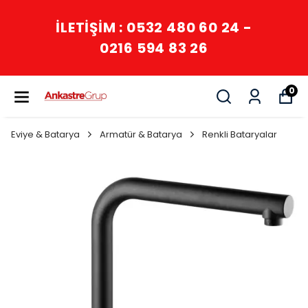
İLETİŞİM : 0532 480 60 24 -
0216 594 83 26
0
Eviye & Batarya
Armatür & Batarya
Renkli Bataryalar