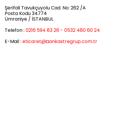
Şerifali Tavukçuyolu Cad. No: 262 /A
Posta Kodu 34774
Ümraniye / İSTANBUL
Telefon :
0216 594 83 26 - 0532 480 60 24
E-Mail :
eticaret
@◘ankastregrup.com.tr