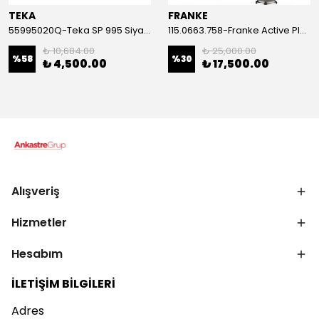
TEKA
FRANKE
55995020Q-Teka SP 995 Siyah Armatür
115.0663.758-Franke Active Plus Doccia 2.0 Stone Grey Spiralli Armatür
₺ 10,684.00
₺ 25,000.00
%
58
%
30
₺ 4,500.00
₺ 17,500.00
Alışveriş
Hizmetler
Hesabım
İLETİŞİM BİLGİLERİ
Adres