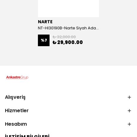
NARTE
NT-HI30190B-Narte Siyah Ada Tipi Davlumbaz
₺ 32,000.00
%
7
₺ 29,900.00
Alışveriş
Hizmetler
Hesabım
İLETİŞİM BİLGİLERİ