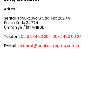
Adres
Şerifali Tavukçuyolu Cad. No: 262 /A
Posta Kodu 34774
Ümraniye / İSTANBUL
Telefon :
0216 594 83 26 - 0532 480 60 24
E-Mail :
eticaret
@◘ankastregrup.com.tr