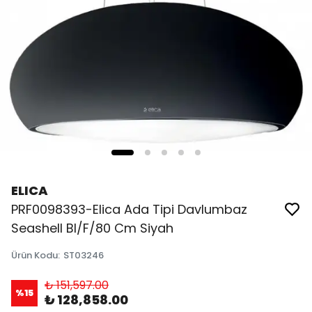
ELICA
PRF0098393-Elica Ada Tipi Davlumbaz
Seashell Bl/F/80 Cm Siyah
Ürün Kodu
:
ST03246
₺ 151,597.00
%
15
₺ 128,858.00