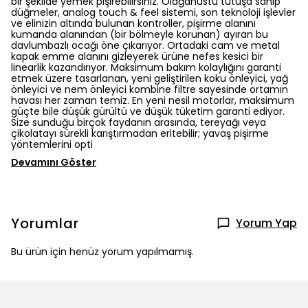
bir şekilde yemek pişirebilirsiniz. Olağanüstü tutuşa sahip
düğmeler, analog touch & feel sistemi, son teknoloji işlevler
ve elinizin altında bulunan kontroller, pişirme alanını
kumanda alanından (bir bölmeyle korunan) ayıran bu
davlumbazlı ocağı öne çıkarıyor. Ortadaki cam ve metal
kapak emme alanını gizleyerek ürüne nefes kesici bir
linearlik kazandırıyor. Maksimum bakım kolaylığını garanti
etmek üzere tasarlanan, yeni geliştirilen koku önleyici, yağ
önleyici ve nem önleyici kombine filtre sayesinde ortamın
havası her zaman temiz. En yeni nesil motorlar, maksimum
güçte bile düşük gürültü ve düşük tüketim garanti ediyor.
Size sunduğu birçok faydanın arasında, tereyağı veya
çikolatayı sürekli karıştırmadan eritebilir; yavaş pişirme
yöntemlerini opti
Devamını Göster
Yorumlar
Yorum Yap
Bu ürün için henüz yorum yapılmamış.