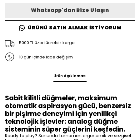
Whatsapp'dan Bize Ulaşın
ÜRÜNÜ SATIN ALMAK İSTIYORUM
5000 TL üzeri ücretsiz kargo
10 gün içinde iade değişim
Ürün Açıklaması
Sabit kilitli düğmeler, maksimum
otomatik aspirasyon gücü, benzersiz
bir pişirme deneyimi için yenilikçi
teknolojik işlevler: analog düğme
sisteminin süper güçlerini keşfedin.
Ready to play? Sonunda tamamen ergonomik ve sezgisel