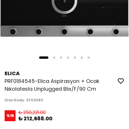
ELICA
PRF0184545-Elica Aspirasyon + Ocak
Nıkolatesla Unplugged Blıx/F/90 Cm
Ürün Kodu
:
ST03340
₺ 250,221.00
%
15
₺ 212,688.00