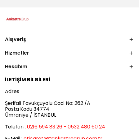
Alışveriş
Hizmetler
Hesabım
İLETİŞİM BİLGİLERİ
Adres
Şerifali Tavukçuyolu Cad. No: 262 /A
Posta Kodu 34774
Ümraniye / İSTANBUL
Telefon :
0216 594 83 26 - 0532 480 60 24
E-Mail :
eticaret
@◘ankastregrup.com.tr