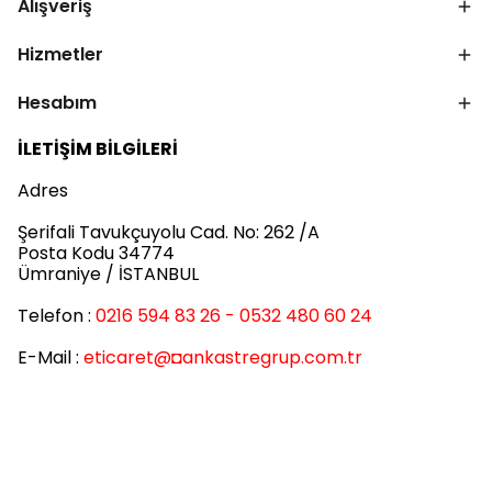
Alışveriş
Hizmetler
Hesabım
İLETİŞİM BİLGİLERİ
Adres
Şerifali Tavukçuyolu Cad. No: 262 /A
Posta Kodu 34774
Ümraniye / İSTANBUL
Telefon :
0216 594 83 26 - 0532 480 60 24
E-Mail :
eticaret
@◘ankastregrup.com.tr