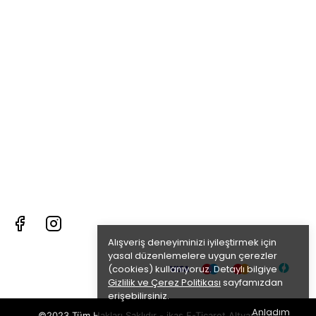
Alışveriş deneyiminizi iyileştirmek için
yasal düzenlemelere uygun çerezler
(cookies) kullanıyoruz. Detaylı bilgiye
Gizlilik ve Çerez Politikası
sayfamızdan
erişebilirsiniz.
Anladım
©2023 Tüm Hakları Saklıdır - ikas E-Ticaret
Altyapısı ile