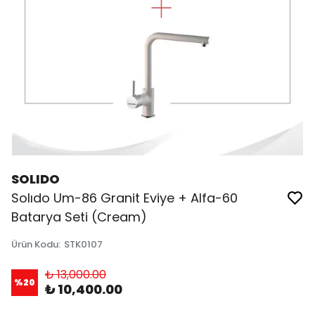
SOLIDO
Solıdo Um-86 Granit Eviye + Alfa-60
Batarya Seti (Cream)
Ürün Kodu
:
STK0107
₺ 13,000.00
%
20
₺ 10,400.00