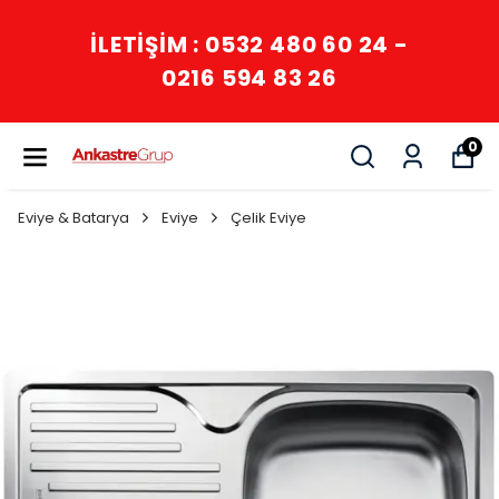
İLETİŞİM : 0532 480 60 24 -
0216 594 83 26
0
Eviye & Batarya
Eviye
Çelik Eviye