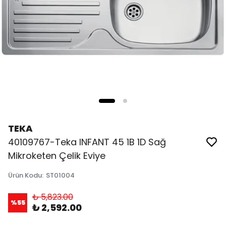
TEKA
40109767-Teka INFANT 45 1B 1D Sağ
Mikroketen Çelik Eviye
Ürün Kodu
:
ST01004
₺ 5,823.00
%
55
₺ 2,592.00