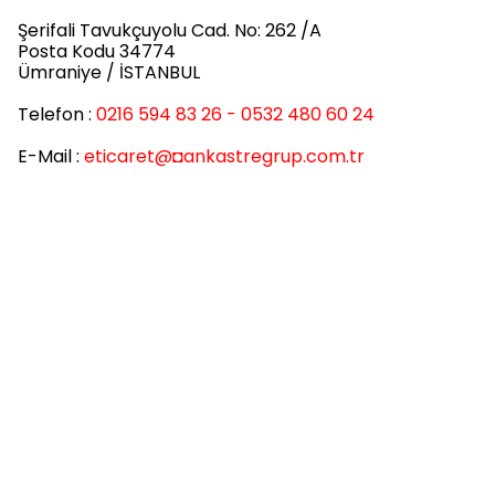
Şerifali Tavukçuyolu Cad. No: 262 /A
Posta Kodu 34774
Ümraniye / İSTANBUL
Telefon :
0216 594 83 26 - 0532 480 60 24
E-Mail :
eticaret
@◘ankastregrup.com.tr