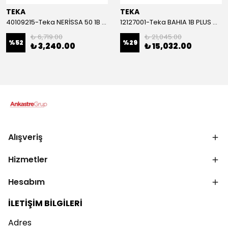
TEKA
TEKA
40109215-Teka NERİSSA 50 1B 1D Sol Çelik Eviye
12127001-Teka BAHIA 1B PLUS Çelik Eviye
₺ 6,719.00
₺ 21,045.00
%
52
%
29
₺ 3,240.00
₺ 15,032.00
Alışveriş
Hizmetler
Hesabım
İLETİŞİM BİLGİLERİ
Adres