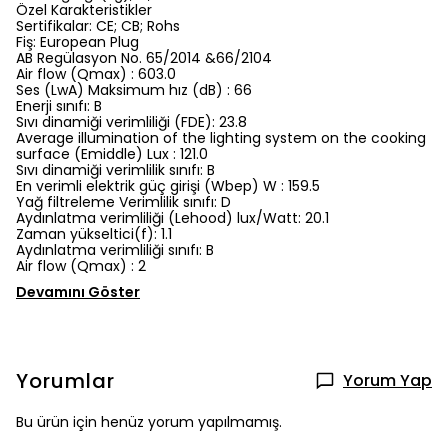
Özel Karakteristikler
Sertifikalar: CE; CB; Rohs
Fiş: European Plug
AB Regülasyon No. 65/2014 &66/2104
Air flow (Qmax) : 603.0
Ses (LwA) Maksimum hız (dB) : 66
Enerji sınıfı: B
Sıvı dinamiği verimliliği (FDE): 23.8
Average illumination of the lighting system on the cooking
surface (Emiddle) Lux : 121.0
Sıvı dinamiği verimlilik sınıfı: B
En verimli elektrik güç girişi (Wbep) W : 159.5
Yağ filtreleme Verimlilik sınıfı: D
Aydınlatma verimliliği (Lehood) lux/Watt: 20.1
Zaman yükseltici(f): 1.1
Aydınlatma verimliliği sınıfı: B
Air flow (Qmax) : 2
Devamını Göster
Yorumlar
Yorum Yap
Bu ürün için henüz yorum yapılmamış.