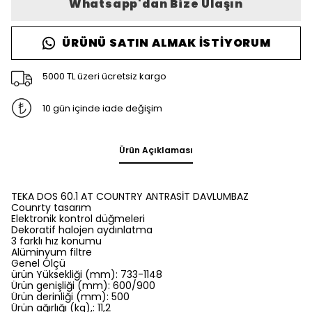
Whatsapp'dan Bize Ulaşın
ÜRÜNÜ SATIN ALMAK İSTIYORUM
5000 TL üzeri ücretsiz kargo
10 gün içinde iade değişim
Ürün Açıklaması
TEKA DOS 60.1 AT COUNTRY ANTRASİT DAVLUMBAZ
Counrty tasarım
Elektronik kontrol düğmeleri
Dekoratif halojen aydınlatma
3 farklı hız konumu
Alüminyum filtre
Genel Ölçü
ürün Yüksekliği (mm): 733-1148
Ürün genişliği (mm): 600/900
Ürün derinliği (mm): 500
Ürün ağırlığı (kg),: 11,2