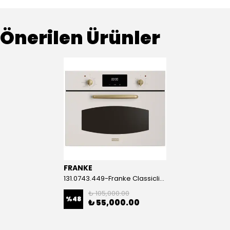
Önerilen Ürünler
FRANKE
131.0743.449-Franke Classicline FMW 45 CL G PW Krem Ankastre Mikrodalga
₺ 105,000.00
%
48
₺ 55,000.00