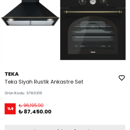
TEKA
Teka Siyah Rustik Ankastre Set
Ürün Kodu
:
STK0315
₺ 96,195.00
%
9
₺ 87,450.00