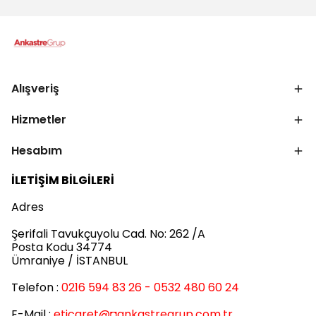
Alışveriş
Hizmetler
Hesabım
İLETİŞİM BİLGİLERİ
Adres
Şerifali Tavukçuyolu Cad. No: 262 /A
Posta Kodu 34774
Ümraniye / İSTANBUL
Telefon :
0216 594 83 26 - 0532 480 60 24
E-Mail :
eticaret
@◘ankastregrup.com.tr