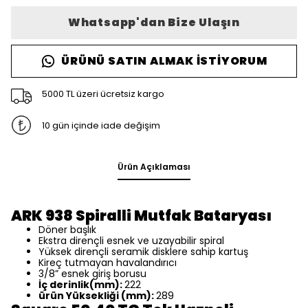
Whatsapp'dan Bize Ulaşın
ÜRÜNÜ SATIN ALMAK İSTIYORUM
5000 TL üzeri ücretsiz kargo
10 gün içinde iade değişim
Ürün Açıklaması
ARK 938 Spiralli Mutfak Bataryası
Döner başlık
Ekstra dirençli esnek ve uzayabilir spiral
Yüksek dirençli seramik disklere sahip kartuş
Kireç tutmayan havalandırıcı
3/8” esnek giriş borusu
İç derinlik(mm):
222
ürün Yüksekliği (mm):
289