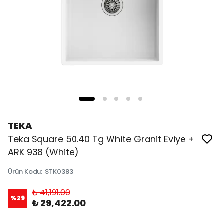
TEKA
Teka Square 50.40 Tg White Granit Eviye +
ARK 938 (White)
Ürün Kodu
:
STK0383
₺ 41,191.00
%
29
₺ 29,422.00