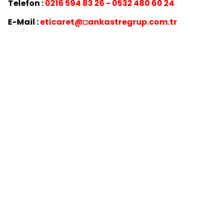
Telefon :
0216 594 83 26 - 0532 480 60 24
E-Mail :
eticaret
@◘ankastregrup.com.tr