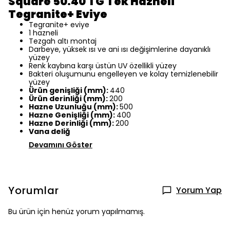
Square 50.40 TG Tek Hazneli
Tegranite+ Eviye
Tegranite+ eviye
1 hazneli
Tezgah altı montaj
Darbeye, yüksek ısı ve ani ısı değişimlerine dayanıklı
yüzey
Renk kaybına karşı üstün UV özellikli yüzey
Bakteri oluşumunu engelleyen ve kolay temizlenebilir
yüzey
Ürün genişliği (mm):
440
Ürün derinliği (mm):
200
Hazne Uzunluğu (mm):
500
Hazne Genişliği (mm):
400
Hazne Derinliği (mm):
200
Vana deliğ
Devamını Göster
Yorumlar
Yorum Yap
Bu ürün için henüz yorum yapılmamış.