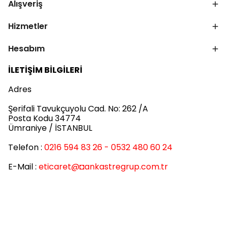
Alışveriş
Hizmetler
Hesabım
İLETİŞİM BİLGİLERİ
Adres
Şerifali Tavukçuyolu Cad. No: 262 /A
Posta Kodu 34774
Ümraniye / İSTANBUL
Telefon :
0216 594 83 26 - 0532 480 60 24
E-Mail :
eticaret
@◘ankastregrup.com.tr