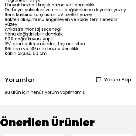
Tegranite+ eviye
1 büyük hazne 1 küçük hazne ve 1 damlalıklı
Darbeye, yüksek ısı ve ani ısı değişimlerine dayanıklı yüzey
Renk kaybına karşı üstün UV özellikli yüzey
Bakteri oluşumunu engellleyen ve kolay temizlenebilir
yüzey
Ankastre montaj seçeneği
Yönü değiştirilebilir damlalık
80% doğal kuvarz yapılı
3½" otomatik kumandalı, taşmalı sifon
199 mm ve 139 mm hazne derinlikli
Kabin ölçüsü 60 cm
Yorumlar
Yorum Yap
Bu ürün için henüz yorum yapılmamış.
Önerilen Ürünler