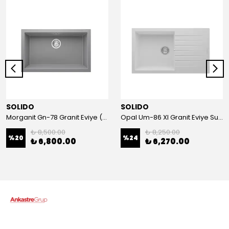
SOLIDO
SOLIDO
Morganit Gn-78 Granit Eviye (Stone Grey)
Opal Um-86 Xl Granit Eviye Super White
₺ 8,500.00
₺ 8,250.00
%
20
%
24
₺ 6,800.00
₺ 6,270.00