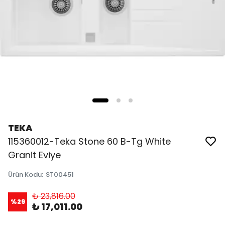
TEKA
115360012-Teka Stone 60 B-Tg White
Granit Eviye
Ürün Kodu
:
ST00451
₺ 23,816.00
%
29
₺ 17,011.00