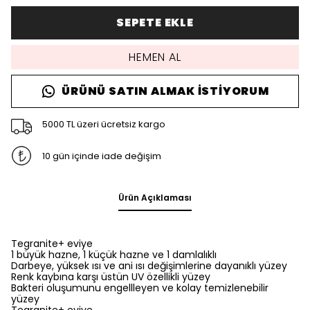
SEPETE EKLE
HEMEN AL
ÜRÜNÜ SATIN ALMAK İSTIYORUM
5000 TL üzeri ücretsiz kargo
10 gün içinde iade değişim
Ürün Açıklaması
Tegranite+ eviye
1 büyük hazne, 1 küçük hazne ve 1 damlalıklı
Darbeye, yüksek ısı ve ani ısı değişimlerine dayanıklı yüzey
Renk kaybına karşı üstün UV özellikli yüzey
Bakteri oluşumunu engellleyen ve kolay temizlenebilir
yüzey