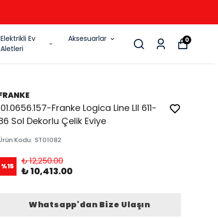
6
Elektrikli Ev
Aksesuarlar
0
Aletleri
FRANKE
101.0656.157-Franke Logica Line Lll 611-
86 Sol Dekorlu Çelik Eviye
Ürün Kodu
:
ST01082
₺ 12,250.00
%
15
₺ 10,413.00
Whatsapp'dan Bize Ulaşın