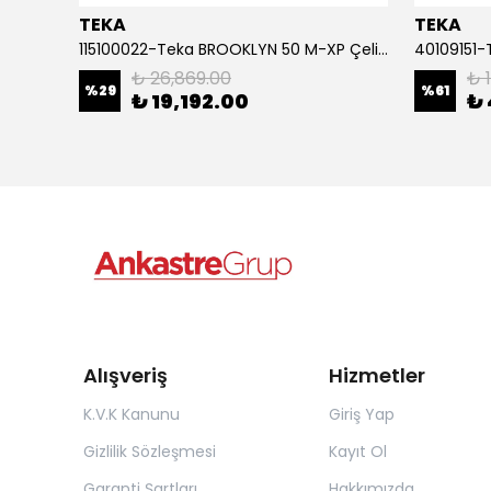
TEKA
TEKA
115000013-Teka FLEXLINEA RS15 45.40 Çelik Eviye
115100022-Teka BROOKLYN 50 M-XP Çelik Eviye
₺ 26,869.00
₺ 
%
29
%
61
₺ 19,192.00
₺ 
Alışveriş
Hizmetler
K.V.K Kanunu
Giriş Yap
Gizlilik Sözleşmesi
Kayıt Ol
Garanti Şartları
Hakkımızda