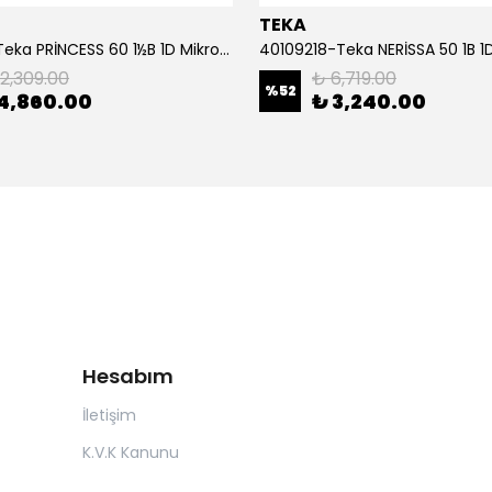
TEKA
40109151-Teka PRİNCESS 60 1½B 1D Mikroketen Sağ Çelik Eviye
12,309.00
₺ 6,719.00
%
52
4,860.00
₺ 3,240.00
Hesabım
İletişim
K.V.K Kanunu