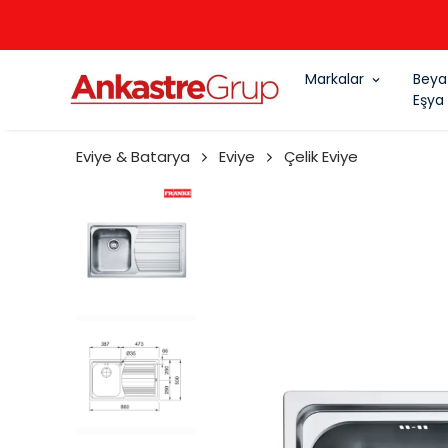
Markalar
Beya
Eşya
Eviye & Batarya
Eviye
Çelik Eviye