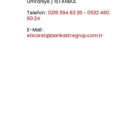
Ümraniye / İSTANBUL
Telefon :
0216 594 83 26 - 0532 480
60 24
E-Mail :
eticaret
@◘ankastregrup.com.tr