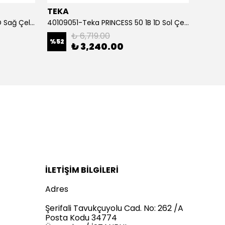
TEKA
TEKA
40109218-Teka NERİSSA 50 1B 1D Sağ Çelik Eviye
40109051-Teka PRINCESS 50 1B 1D Sol Çelik Eviye
₺ 6,719.00
%
52
%
61
₺ 3,240.00
İLETİŞİM BİLGİLERİ
Adres
Şerifali Tavukçuyolu Cad. No: 262 /A
Posta Kodu 34774