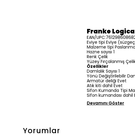
Franke Logica 
EAN/UPC:76129860868
Eviye tipi Eviye (süzgeç
Malzeme tipi Paslanma
Hazne sayısı 1
Renk Çelik
Yüzey Fırçalanmış Çeli
Özellikler
Damlalık Sayısı 1
Yönü Değiştirilebilir Da
Armatür deliği Evet
Atık kiti dahil Evet
Sifon Kumanda Tipi Ma
Sifon kumandası dahil 
Devamını Göster
Yorumlar