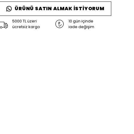
ÜRÜNÜ SATIN ALMAK İSTIYORUM
5000 TL üzeri
10 gün içinde
ücretsiz kargo
iade değişim