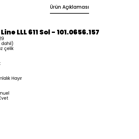
Ürün Açıklaması
Line LLL 611
Sol - 101.0656.157
29
 dahil)
z çelik
k
mlalık Hayır
nuel
Evet