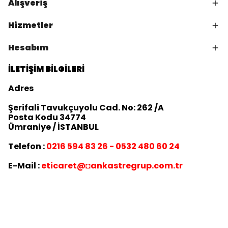
Alışveriş
Hizmetler
Hesabım
İLETİŞİM BİLGİLERİ
Adres
Şerifali Tavukçuyolu Cad. No: 262 /A
Posta Kodu 34774
Ümraniye / İSTANBUL
Telefon :
0216 594 83 26 - 0532 480 60 24
E-Mail :
eticaret
@◘ankastregrup.com.tr