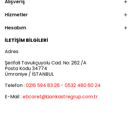
Alışveriş
Hizmetler
Hesabım
İLETİŞİM BİLGİLERİ
Adres
Şerifali Tavukçuyolu Cad. No: 262 /A
Posta Kodu 34774
Ümraniye / İSTANBUL
Telefon :
0216 594 83 26 - 0532 480 60 24
E-Mail :
eticaret
@◘ankastregrup.com.tr