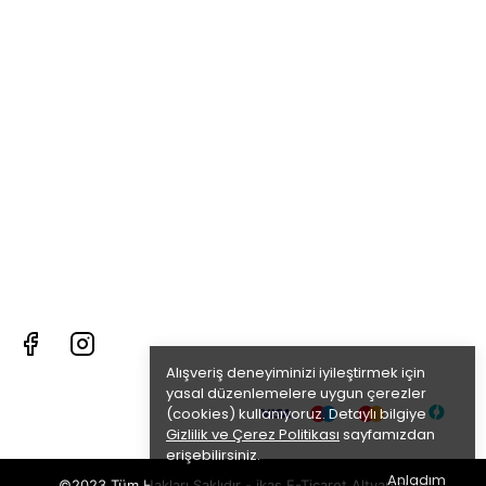
Alışveriş deneyiminizi iyileştirmek için
yasal düzenlemelere uygun çerezler
(cookies) kullanıyoruz. Detaylı bilgiye
Gizlilik ve Çerez Politikası
sayfamızdan
erişebilirsiniz.
Anladım
©2023 Tüm Hakları Saklıdır - ikas E-Ticaret
Altyapısı ile