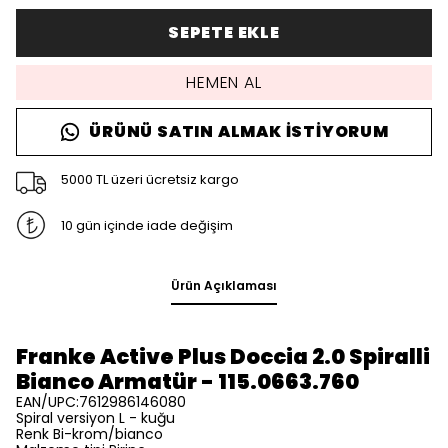
SEPETE EKLE
HEMEN AL
ÜRÜNÜ SATIN ALMAK İSTIYORUM
5000 TL üzeri ücretsiz kargo
10 gün içinde iade değişim
Ürün Açıklaması
Franke Active Plus Doccia 2.0 Spiralli
Bianco Armatür
- 115.0663.760
EAN/UPC:7612986146080
Spiral versiyon L - kuğu
Renk Bi-krom/bianco