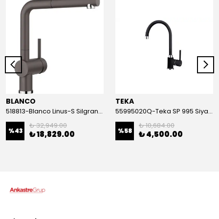
BLANCO
TEKA
518813-Blanco Linus-S Silgranit Kaya Gri Armatür
55995020Q-Teka SP 995 Siyah Armatür
₺ 32,949.00
₺ 10,684.00
%
43
%
58
₺ 18,829.00
₺ 4,500.00