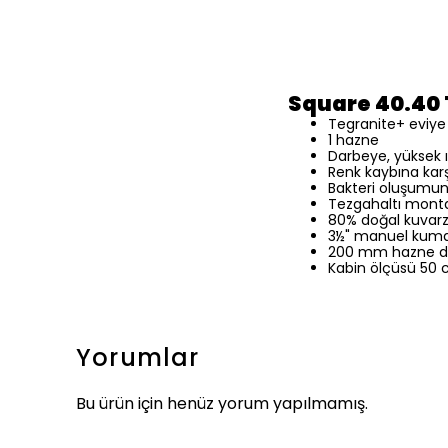
Square 40.40 
Tegranite+ eviye
1 hazne
Darbeye, yüksek ıs
Renk kaybına karş
Bakteri oluşumun
Tezgahaltı mont
80% doğal kuvarz 
3½" manuel kuman
200 mm hazne der
Kabin ölçüsü 50
Yorumlar
Bu ürün için henüz yorum yapılmamış.