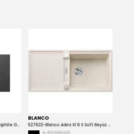
BLANCO
BLAN
Opal Um-86 Xl Granit Eviye Graphite Grey
527622-Blanco Adıra Xl 6 S Soft Beyaz Granit Eviye
₺ 60,560.00