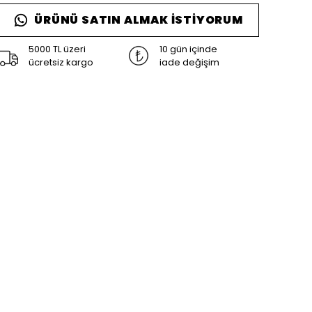
ÜRÜNÜ SATIN ALMAK İSTIYORUM
5000 TL üzeri
10 gün içinde
ücretsiz kargo
iade değişim