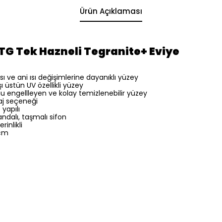
Ürün Açıklaması
TG Tek Hazneli Tegranite+ Eviye
ı ve ani ısı değişimlerine dayanıklı yüzey
ı üstün UV özellikli yüzey
u engellleyen ve kolay temizlenebilir yüzey
aj seçeneği
yapılı
dalı, taşmalı sifon
inlikli
 cm