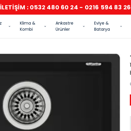
İLETİŞİM : 0532 480 60 24 - 0216 594 83 2
z
Klima &
Ankastre
Eviye &
Kombi
Ürünler
Batarya