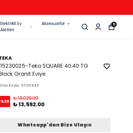
6
Elektrikli Ev
Aksesuarlar
0
Aletleri
TEKA
115230025-Teka SQUARE 40.40 TG
Black Granit Eviye
Ürün Kodu
:
ST00442
₺ 19,029.00
%
29
₺ 13,592.00
Whatsapp'dan Bize Ulaşın