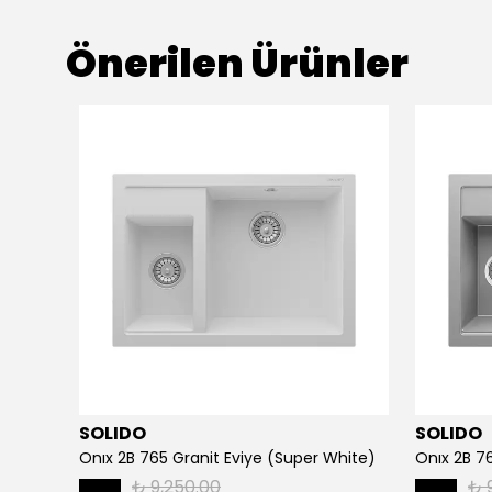
Önerilen Ürünler
SOLIDO
SOLIDO
114.0729.040-Franke Basis BFG 611-86 Slate Grey Granit Evye
Onıx 2B 765 Granit Eviye (Super White)
Onıx 2B 7
₺ 9,250.00
₺ 