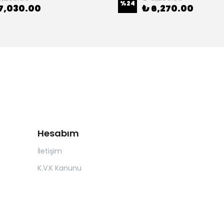
%
24
7,030.00
₺ 6,270.00
Hesabım
İletişim
K.V.K Kanunu