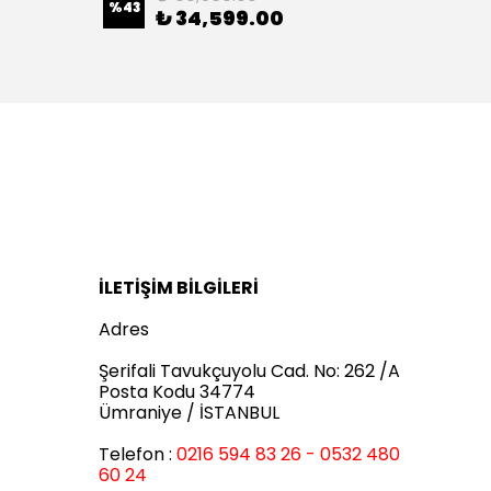
%
43
%
43
₺ 34,599.00
İLETİŞİM BİLGİLERİ
Adres
Şerifali Tavukçuyolu Cad. No: 262 /A
Posta Kodu 34774
Ümraniye / İSTANBUL
Telefon :
0216 594 83 26 - 0532 480
60 24