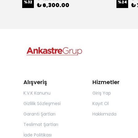
%
32
%
24
₺ 6,300.00
₺ 
Alışveriş
Hizmetler
K.V.K Kanunu
Giriş Yap
Gizlilik Sözleşmesi
Kayıt Ol
Garanti Şartları
Hakkımızda
Teslimat Şartları
İade Politikası