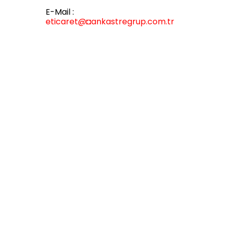
E-Mail :
eticaret
@◘ankastregrup.com.tr